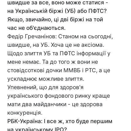
швидше за все, воно може статися -
на Українській біржі (УБ) або ПФТС?
Якщо, звичайно, ці дві біржі на той
час не об'єднаються.
Федір Гречанінов: Станом на сьогодні,
швидше, на УБ. Хоча це не аксіома.
Щодо злиття УБ та ПФТС інформації у
мене немає. Та до того ж вони не
стовідсоткові дочки ММВБ і РТС, а це
ускладнює можливе злиття.
Упевнений, що для здоров'я
українського фондового ринку краще
мати два майданчики - це здорова
конкуренція.
РБК-Україна: І все ж, хто буде першим
на українському IPO?