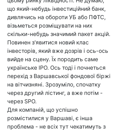
цьому ринку ліквідності. Не думаю,
що який-небудь інвестиційний банк,
дивлячись на обороти УБ або ПФТС,
візьметься розміщувати на них
скільки-небудь значимий пакет акцій.
Повинен з'явитися новий клас
інвесторів, який вже дозрів і ось-ось
вийде на сцену. Їх породить саме
українське IPO. Ось тоді і почнеться
перехід з Варшавської фондової біржі
на вітчизняні. Зрозуміло, спочатку
через другий лістинг, а вже потім -
через SPO.
Для компаній, що успішно
розмістилися у Варшаві, є інша
проблема - не всіх тут чекатимуть з