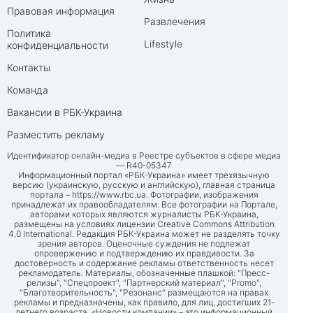
Правовая информация
Развлечения
Политика
Lifestyle
конфиденциальности
Контакты
Команда
Вакансии в РБК-Украина
Разместить рекламу
Идентификатор онлайн-медиа в Реестре субъектов в сфере медиа
— R40-05347
Информационный портал «РБК-Украина» имеет трехязычную
версию (украинскую, русскую и английскую), главная страница
портала –
https://www.rbc.ua
. Фотографии, изображения
принадлежат их правообладателям. Все фотографии на Портале,
авторами которых являются журналисты РБК-Украина,
размещены на условиях лицензии Creative Commons Attribution
4.0 International. Редакция РБК-Украина может не разделять точку
зрения авторов. Оценочные суждения не подлежат
опровержению и подтверждению их правдивости. За
достоверность и содержание рекламы ответственность несет
рекламодатель. Материалы, обозначенные плашкой: "Пресс-
релизы", "Спецпроект", "Партнерский материал", "Promo",
"Благотворительность", "Резонанс" размещаются на правах
рекламы и предназначены, как правило, для лиц, достигших 21-
летнего возраста. «Новости компании» – это информационный