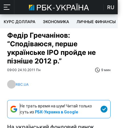
RU
КУРС ДОЛЛАРА
ЭКОНОМИКА
ЛИЧНЫЕ ФИНАНСЫ
T
Федір Гречанінов:
“Сподіваюся, перше
українське IPO пройде не
пізніше 2012 р.”
09:00 24.10.2011 Пн
9 мин
RBC.UA
Не трать время на шум! Читай только
суть из
РБК-Украина в Google
На український фондовий ринок