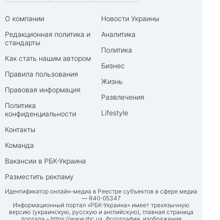
О компании
Новости Украины
Редакционная политика и
Аналитика
стандарты
Политика
Как стать нашим автором
Бизнес
Правила пользования
Жизнь
Правовая информация
Развлечения
Политика
Lifestyle
конфиденциальности
Контакты
Команда
Вакансии в РБК-Украина
Разместить рекламу
Идентификатор онлайн-медиа в Реестре субъектов в сфере медиа
— R40-05347
Информационный портал «РБК-Украина» имеет трехязычную
версию (украинскую, русскую и английскую), главная страница
портала –
https://www.rbc.ua
. Фотографии, изображения