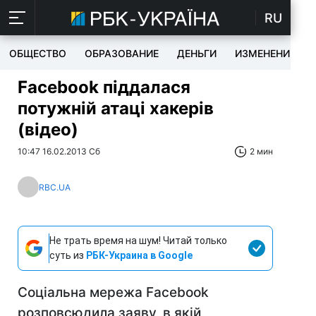
RU
ОБЩЕСТВО
ОБРАЗОВАНИЕ
ДЕНЬГИ
ИЗМЕНЕНИЯ
Facebook піддалася
потужній атаці хакерів
(відео)
10:47 16.02.2013 Сб
2 мин
RBC.UA
Не трать время на шум! Читай только
суть из
РБК-Украина в Google
Соціальна мережа Facebook
розповсюдила заяву, в якій