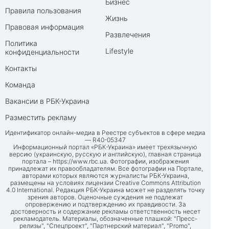
Бизнес
Правила пользования
Жизнь
Правовая информация
Развлечения
Политика
Lifestyle
конфиденциальности
Контакты
Команда
Вакансии в РБК-Украина
Разместить рекламу
Идентификатор онлайн-медиа в Реестре субъектов в сфере медиа
— R40-05347
Информационный портал «РБК-Украина» имеет трехязычную
версию (украинскую, русскую и английскую), главная страница
портала –
https://www.rbc.ua
. Фотографии, изображения
принадлежат их правообладателям. Все фотографии на Портале,
авторами которых являются журналисты РБК-Украина,
размещены на условиях лицензии Creative Commons Attribution
4.0 International. Редакция РБК-Украина может не разделять точку
зрения авторов. Оценочные суждения не подлежат
опровержению и подтверждению их правдивости. За
достоверность и содержание рекламы ответственность несет
рекламодатель. Материалы, обозначенные плашкой: "Пресс-
релизы", "Спецпроект", "Партнерский материал", "Promo",