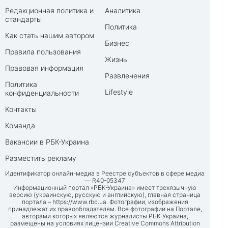
Редакционная политика и
Аналитика
стандарты
Политика
Как стать нашим автором
Бизнес
Правила пользования
Жизнь
Правовая информация
Развлечения
Политика
Lifestyle
конфиденциальности
Контакты
Команда
Вакансии в РБК-Украина
Разместить рекламу
Идентификатор онлайн-медиа в Реестре субъектов в сфере медиа
— R40-05347
Информационный портал «РБК-Украина» имеет трехязычную
версию (украинскую, русскую и английскую), главная страница
портала –
https://www.rbc.ua
. Фотографии, изображения
принадлежат их правообладателям. Все фотографии на Портале,
авторами которых являются журналисты РБК-Украина,
размещены на условиях лицензии Creative Commons Attribution