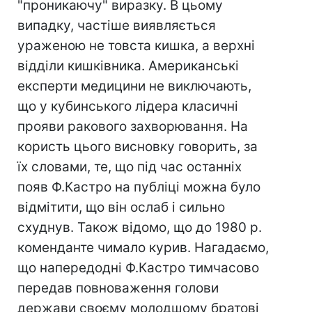
"проникаючу" виразку. В цьому
випадку, частіше виявляється
ураженою не товста кишка, а верхні
відділи кишківника. Американські
експерти медицини не виключають,
що у кубинського лідера класичні
прояви ракового захворювання. На
користь цього висновку говорить, за
їх словами, те, що під час останніх
появ Ф.Кастро на публіці можна було
відмітити, що він ослаб і сильно
схуднув. Також відомо, що до 1980 р.
коменданте чимало курив. Нагадаємо,
що напередодні Ф.Кастро тимчасово
передав повноваження голови
держави своєму молодшому братові