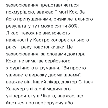
захворювання представляється
похмурішою, вважає Тімоті Кох. За
його припущеннями, ризик летального
результату тут може сягти 80%.
Лікарі також не виключають
наявності у Кастро колоректального
раку - раку товстої кишки. Це
захворювання, за словами доктора
Коха, не вимагає серйозного
хірургічного втручання. "Ви просто
ушиваєте виразку двома швами", -
вважає він. Інший лікар, доктор Стівен
Ханауер з лікарні медичного
університету в Чікаго, вважає, що
йдеться про перфоруючу або