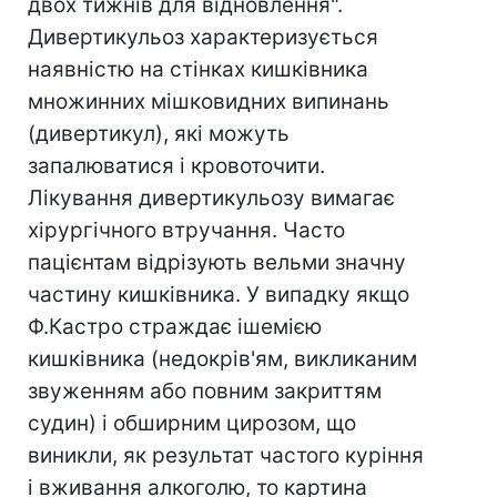
двох тижнів для відновлення".
Дивертикульоз характеризується
наявністю на стінках кишківника
множинних мішковидних випинань
(дивертикул), які можуть
запалюватися і кровоточити.
Лікування дивертикульозу вимагає
хірургічного втручання. Часто
пацієнтам відрізують вельми значну
частину кишківника. У випадку якщо
Ф.Кастро страждає ішемією
кишківника (недокрів'ям, викликаним
звуженням або повним закриттям
судин) і обширним цирозом, що
виникли, як результат частого куріння
і вживання алкоголю, то картина