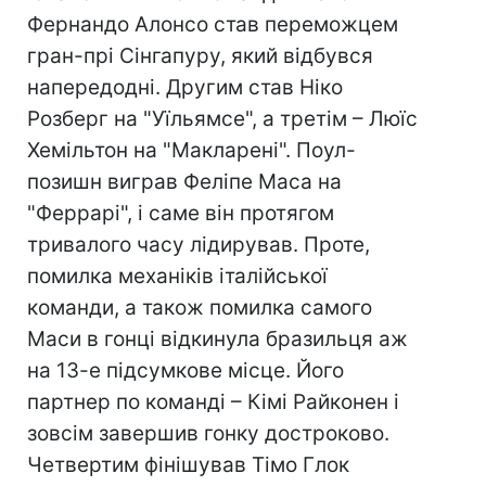
Фернандо Алонсо став переможцем
гран-прі Сінгапуру, який відбувся
напередодні. Другим став Ніко
Розберг на "Уїльямсе", а третім – Люїс
Хемільтон на "Макларені". Поул-
позишн виграв Феліпе Маса на
"Феррарі", і саме він протягом
тривалого часу лідирував. Проте,
помилка механіків італійської
команди, а також помилка самого
Маси в гонці відкинула бразильця аж
на 13-е підсумкове місце. Його
партнер по команді – Кімі Райконен і
зовсім завершив гонку достроково.
Четвертим фінішував Тімо Глок