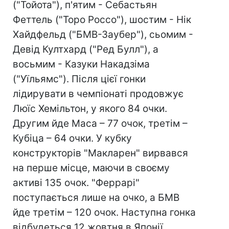
("Тойота"), п'ятим - Себастьян
Феттель ("Торо Россо"), шостим - Нік
Хайдфельд ("БМВ-Заубер"), сьомим -
Девід Култхард ("Ред Булл"), а
восьмим - Казуки Накадзіма
("Уїльямс"). Після цієї гонки
лідирувати в чемпіонаті продовжує
Люїс Хемільтон, у якого 84 очки.
Другим йде Маса – 77 очок, третім –
Кубіца – 64 очки. У кубку
конструкторів "Макларен" вирвався
на перше місце, маючи в своєму
активі 135 очок. "Феррарі"
поступається лише на очко, а БМВ
йде третім – 120 очок. Наступна гонка
відбудеться 12 жовтня в Японії.