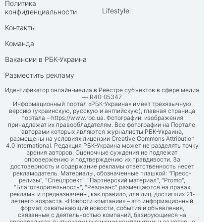
Политика
Lifestyle
конфиденциальности
Контакты
Команда
Вакансии в РБК-Украина
Разместить рекламу
Идентификатор онлайн-медиа в Реестре субъектов в сфере медиа
— R40-05347
Информационный портал «РБК-Украина» имеет трехязычную
версию (украинскую, русскую и английскую), главная страница
портала –
https://www.rbc.ua
. Фотографии, изображения
принадлежат их правообладателям. Все фотографии на Портале,
авторами которых являются журналисты РБК-Украина,
размещены на условиях лицензии Creative Commons Attribution
4.0 International. Редакция РБК-Украина может не разделять точку
зрения авторов. Оценочные суждения не подлежат
опровержению и подтверждению их правдивости. За
достоверность и содержание рекламы ответственность несет
рекламодатель. Материалы, обозначенные плашкой: "Пресс-
релизы", "Спецпроект", "Партнерский материал", "Promo",
"Благотворительность", "Резонанс" размещаются на правах
рекламы и предназначены, как правило, для лиц, достигших 21-
летнего возраста. «Новости компании» – это информационный
формат, охватывающий новости, события и объявления,
связанные с деятельностью компаний, базирующиеся на
прессрелизах, выпускаемых самими компаниями, и за которые