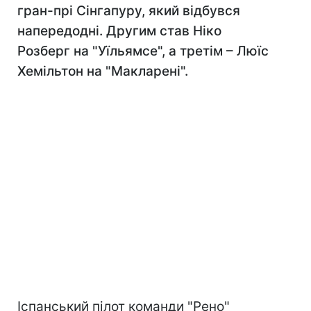
гран-прі Сінгапуру, який відбувся
напередодні. Другим став Ніко
Розберг на "Уїльямсе", а третім – Люїс
Хемільтон на "Макларені".
Іспанський пілот команди "Рено"