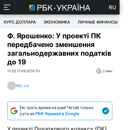
RU
КУРС ДОЛЛАРА
ЭКОНОМИКА
ЛИЧНЫЕ ФИНАНСЫ
T
Ф. Ярошенко: У проекті ПК
передбачено зменшення
загальнодержавних податків
до 19
11:32 17.09.2010 Пт
2 мин
RBC.UA
Не трать время на шум! Читай только
суть из
РБК-Украина в Google
У проекті Податкового кодексу (ПК)