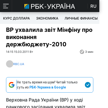
RU
КУРС ДОЛЛАРА
ЭКОНОМИКА
ЛИЧНЫЕ ФИНАНСЫ
T
ВР ухвалила звіт Мінфіну про
виконання
держбюджету-2010
14:15 15.03.2011 Вт
3 мин
RBC.UA
Не трать время на шум! Читай только
суть из
РБК-Украина в Google
Верховна Рада України (ВР) у ході
ранкового засідання ухвалила звіт