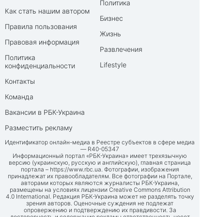
Политика
Как стать нашим автором
Бизнес
Правила пользования
Жизнь
Правовая информация
Развлечения
Политика
Lifestyle
конфиденциальности
Контакты
Команда
Вакансии в РБК-Украина
Разместить рекламу
Идентификатор онлайн-медиа в Реестре субъектов в сфере медиа
— R40-05347
Информационный портал «РБК-Украина» имеет трехязычную
версию (украинскую, русскую и английскую), главная страница
портала –
https://www.rbc.ua
. Фотографии, изображения
принадлежат их правообладателям. Все фотографии на Портале,
авторами которых являются журналисты РБК-Украина,
размещены на условиях лицензии Creative Commons Attribution
4.0 International. Редакция РБК-Украина может не разделять точку
зрения авторов. Оценочные суждения не подлежат
опровержению и подтверждению их правдивости. За
достоверность и содержание рекламы ответственность несет