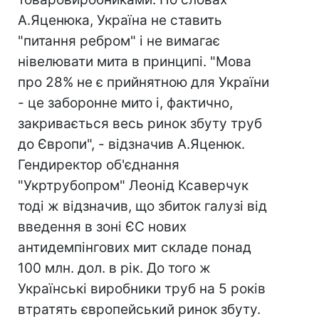
А.Яценюка, Україна не ставить
"питання ребром" і не вимагає
нівелювати мита в принципі. "Мова
про 28% не є прийнятною для України
- це заборонне мито і, фактично,
закривається весь ринок збуту труб
до Європи", - відзначив А.Яценюк.
Гендиректор об'єднання
"Укртрубопром" Леонід Ксаверчук
тоді ж відзначив, що збиток галузі від
введення в зоні ЄС нових
антидемпінгових мит складе понад
100 млн. дол. в рік. До того ж
Українські виробники труб на 5 років
втратять європейський ринок збуту.