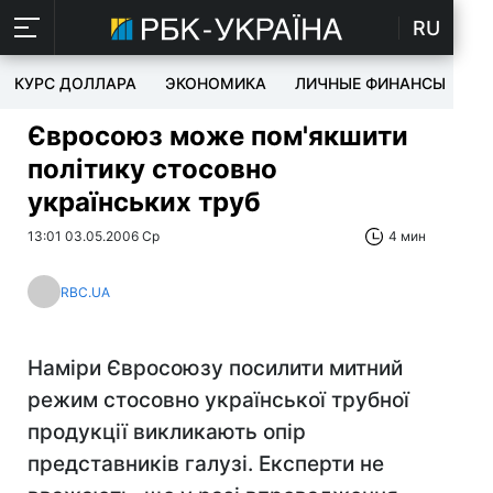
RU
КУРС ДОЛЛАРА
ЭКОНОМИКА
ЛИЧНЫЕ ФИНАНСЫ
T
Євросоюз може пом'якшити
політику стосовно
українських труб
13:01 03.05.2006 Ср
4 мин
RBC.UA
Наміри Євросоюзу посилити митний
режим стосовно української трубної
продукції викликають опір
представників галузі. Експерти не