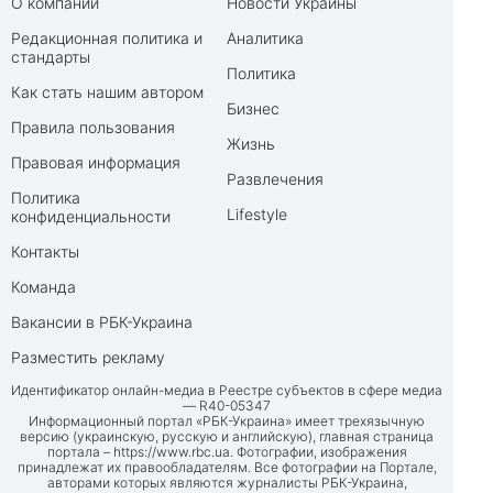
О компании
Новости Украины
Редакционная политика и
Аналитика
стандарты
Политика
Как стать нашим автором
Бизнес
Правила пользования
Жизнь
Правовая информация
Развлечения
Политика
Lifestyle
конфиденциальности
Контакты
Команда
Вакансии в РБК-Украина
Разместить рекламу
Идентификатор онлайн-медиа в Реестре субъектов в сфере медиа
— R40-05347
Информационный портал «РБК-Украина» имеет трехязычную
версию (украинскую, русскую и английскую), главная страница
портала –
https://www.rbc.ua
. Фотографии, изображения
принадлежат их правообладателям. Все фотографии на Портале,
авторами которых являются журналисты РБК-Украина,