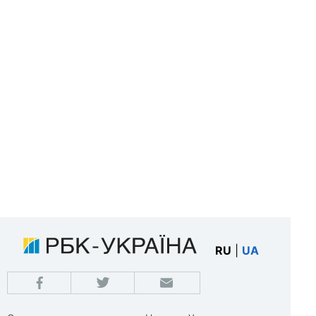
RU
|
UA