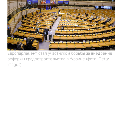
Европарламент стал участником борьбы за внедрение
реформы градостроительства в Украине (фото: Getty
Images)