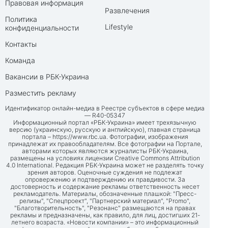
Правовая информация
Развлечения
Политика
Lifestyle
конфиденциальности
Контакты
Команда
Вакансии в РБК-Украина
Разместить рекламу
Идентификатор онлайн-медиа в Реестре субъектов в сфере медиа
— R40-05347
Информационный портал «РБК-Украина» имеет трехязычную
версию (украинскую, русскую и английскую), главная страница
портала –
https://www.rbc.ua
. Фотографии, изображения
принадлежат их правообладателям. Все фотографии на Портале,
авторами которых являются журналисты РБК-Украина,
размещены на условиях лицензии Creative Commons Attribution
4.0 International. Редакция РБК-Украина может не разделять точку
зрения авторов. Оценочные суждения не подлежат
опровержению и подтверждению их правдивости. За
достоверность и содержание рекламы ответственность несет
рекламодатель. Материалы, обозначенные плашкой: "Пресс-
релизы", "Спецпроект", "Партнерский материал", "Promo",
"Благотворительность", "Резонанс" размещаются на правах
рекламы и предназначены, как правило, для лиц, достигших 21-
летнего возраста. «Новости компании» – это информационный