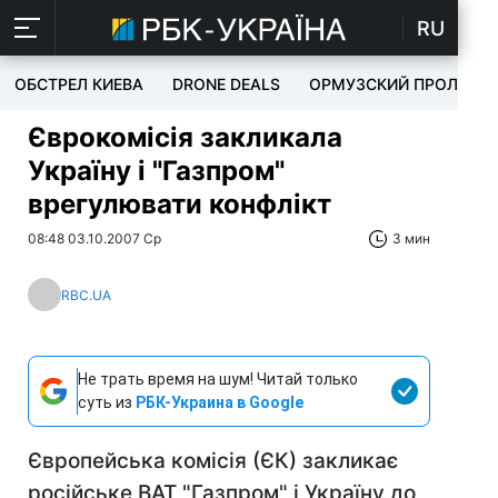
RU
ОБСТРЕЛ КИЕВА
DRONE DEALS
ОРМУЗСКИЙ ПРОЛИВ
Єврокомісія закликала
Україну і "Газпром"
врегулювати конфлікт
08:48 03.10.2007 Ср
3 мин
RBC.UA
Не трать время на шум! Читай только
суть из
РБК-Украина в Google
Європейська комісія (ЄК) закликає
російське ВАТ "Газпром" і Україну до