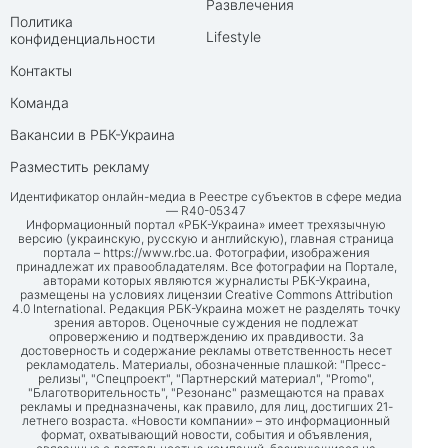
Развлечения
Политика
Lifestyle
конфиденциальности
Контакты
Команда
Вакансии в РБК-Украина
Разместить рекламу
Идентификатор онлайн-медиа в Реестре субъектов в сфере медиа
— R40-05347
Информационный портал «РБК-Украина» имеет трехязычную
версию (украинскую, русскую и английскую), главная страница
портала –
https://www.rbc.ua
. Фотографии, изображения
принадлежат их правообладателям. Все фотографии на Портале,
авторами которых являются журналисты РБК-Украина,
размещены на условиях лицензии Creative Commons Attribution
4.0 International. Редакция РБК-Украина может не разделять точку
зрения авторов. Оценочные суждения не подлежат
опровержению и подтверждению их правдивости. За
достоверность и содержание рекламы ответственность несет
рекламодатель. Материалы, обозначенные плашкой: "Пресс-
релизы", "Спецпроект", "Партнерский материал", "Promo",
"Благотворительность", "Резонанс" размещаются на правах
рекламы и предназначены, как правило, для лиц, достигших 21-
летнего возраста. «Новости компании» – это информационный
формат, охватывающий новости, события и объявления,