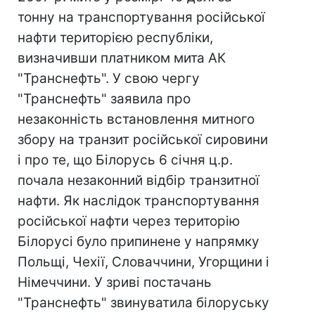
тонну на транспортування російської
нафти територією республіки,
визначивши платником мита АК
"Транснефть". У свою чергу
"Транснефть" заявила про
незаконність встановлення митного
збору на транзит російської сировини
і про те, що Білорусь 6 січня ц.р.
почала незаконний відбір транзитної
нафти. Як наслідок транспортування
російської нафти через територію
Білорусі було припинене у напрямку
Польщі, Чехії, Словаччини, Угорщини і
Німеччини. У зриві постачань
"Транснефть" звинуватила білоруську