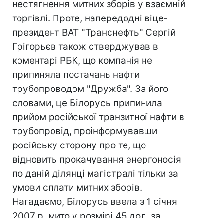
нестягнення митних зборів у взаємній
торгівлі. Проте, напередодні віце-
президент ВАТ "Транснефть" Сергій
Грігорьєв також стверджував в
коментарі РБК, що компанія не
припиняла постачань нафти
трубопроводом "Дружба". За його
словами, це Білорусь припинила
прийом російської транзитної нафти в
трубопровід, проінформувавши
російську сторону про те, що
відновить прокачування енергоносія
по даній ділянці магістралі тільки за
умови сплати митних зборів.
Нагадаємо, Білорусь ввела з 1 січня
2007 р. мито у розмірі 45 дол. за