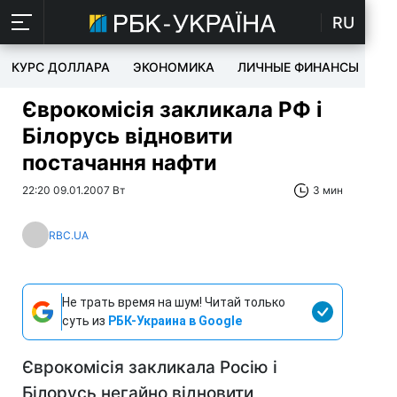
RU
КУРС ДОЛЛАРА
ЭКОНОМИКА
ЛИЧНЫЕ ФИНАНСЫ
T
Єврокомісія закликала РФ і
Білорусь відновити
постачання нафти
22:20 09.01.2007 Вт
3 мин
RBC.UA
Не трать время на шум! Читай только
суть из
РБК-Украина в Google
Єврокомісія закликала Росію і
Білорусь негайно відновити