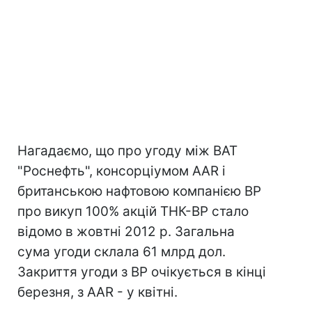
Нагадаємо, що про угоду між ВАТ
"Роснефть", консорціумом AAR і
британською нафтовою компанією BP
про викуп 100% акцій ТНК-BP стало
відомо в жовтні 2012 р. Загальна
сума угоди склала 61 млрд дол.
Закриття угоди з ВР очікується в кінці
березня, з AAR - у квітні.