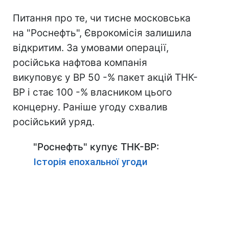
Питання про те, чи тисне московська
на "Роснефть", Єврокомісія залишила
відкритим. За умовами операції,
російська нафтова компанія
викуповує у BP 50 -% пакет акцій ТНК-
ВР і стає 100 -% власником цього
концерну.
Раніше угоду схвалив
російський уряд.
"Роснефть" купує ТНК-BP:
Історія епохальної угоди