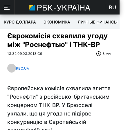
RU
КУРС ДОЛЛАРА
ЭКОНОМИКА
ЛИЧНЫЕ ФИНАНСЫ
T
Єврокомісія схвалила угоду
між "Роснефтью" і TНК-BP
13:32 09.03.2013 Сб
3 мин
RBC.UA
Європейська комісія схвалила злиття
"Роснефти" з російсько-британським
концерном TНК-BP. У Брюсселі
уклали, що ця угода не підірве
конкуренцію в Європейській