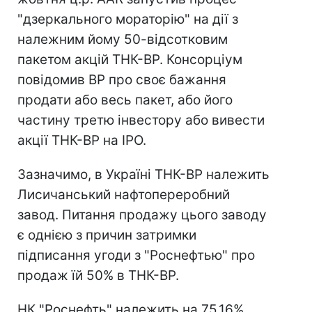
"дзеркального мораторію" на дії з
належним йому 50-відсотковим
пакетом акцій ТНК-ВР. Консорціум
повідомив ВР про своє бажання
продати або весь пакет, або його
частину третю інвестору або вивести
акції ТНК-ВР на IPO.
Зазначимо, в Україні ТНК-ВР належить
Лисичанський нафтопереробний
завод. Питання продажу цього заводу
є однією з причин затримки
підписання угоди з "Роснефтью" про
продаж їй 50% в ТНК-BP.
НК "Роснефть" належить на 75,16%