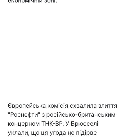
економічній зоні.
Європейська комісія схвалила злиття
"Роснефти" з російсько-британським
концерном TНК-BP. У Брюсселі
уклали, що ця угода не підірве