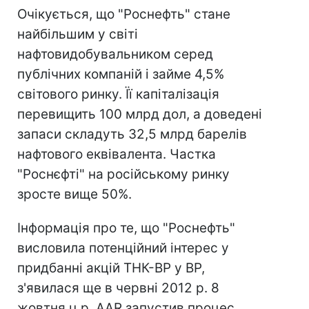
Очікується, що "Роснефть" стане
найбільшим у світі
нафтовидобувальником серед
публічних компаній і займе 4,5%
світового ринку. Її капіталізація
перевищить 100 млрд дол, а доведені
запаси складуть 32,5 млрд барелів
нафтового еквівалента. Частка
"Роснєфті" на російському ринку
зросте вище 50%.
Інформація про те, що "Роснефть"
висловила потенційний інтерес у
придбанні акцій ТНК-ВР у ВР,
з'явилася ще в червні 2012 р. 8
жовтня ц.р. AAR запустив процес