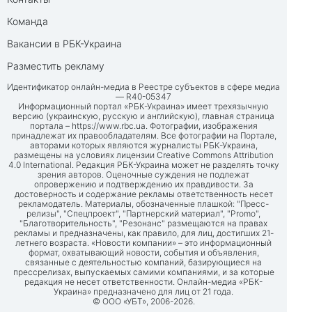
Команда
Вакансии в РБК-Украина
Разместить рекламу
Идентификатор онлайн-медиа в Реестре субъектов в сфере медиа
— R40-05347
Информационный портал «РБК-Украина» имеет трехязычную
версию (украинскую, русскую и английскую), главная страница
портала –
https://www.rbc.ua
. Фотографии, изображения
принадлежат их правообладателям. Все фотографии на Портале,
авторами которых являются журналисты РБК-Украина,
размещены на условиях лицензии Creative Commons Attribution
4.0 International. Редакция РБК-Украина может не разделять точку
зрения авторов. Оценочные суждения не подлежат
опровержению и подтверждению их правдивости. За
достоверность и содержание рекламы ответственность несет
рекламодатель. Материалы, обозначенные плашкой: "Пресс-
релизы", "Спецпроект", "Партнерский материал", "Promo",
"Благотворительность", "Резонанс" размещаются на правах
рекламы и предназначены, как правило, для лиц, достигших 21-
летнего возраста. «Новости компании» – это информационный
формат, охватывающий новости, события и объявления,
связанные с деятельностью компаний, базирующиеся на
прессрелизах, выпускаемых самими компаниями, и за которые
редакция не несет ответственности. Онлайн-медиа «РБК-
Украина» предназначено для лиц от 21 года.
© ООО «УБТ», 2006-2026.