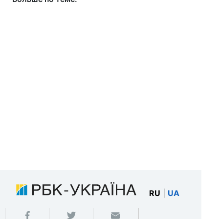
RU
|
UA