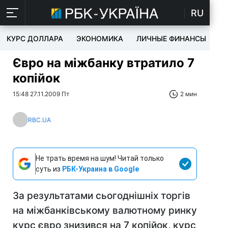
RU
КУРС ДОЛЛАРА
ЭКОНОМИКА
ЛИЧНЫЕ ФИНАНСЫ
T
Євро на міжбанку втратило 7
копійок
15:48 27.11.2009 Пт
2 мин
RBC.UA
Не трать время на шум! Читай только
суть из
РБК-Украина в Google
За результатами сьогоднішніх торгів
на міжбанківському валютному ринку
курс євро знизився на 7 копійок, курс