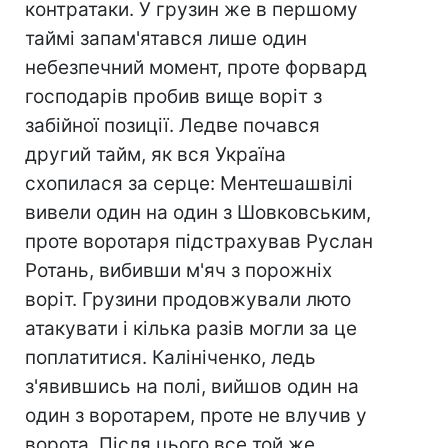
контратаки. У грузин же в першому
таймі запам'ятався лише один
небезпечний момент, проте форвард
господарів пробив вище воріт з
забійної позиції. Ледве почався
другий тайм, як вся Україна
схопилася за серце: Ментешашвілі
вивели один на один з Шовковським,
проте воротаря підстрахував Руслан
Ротань, вибивши м'яч з порожніх
воріт. Грузини продовжували люто
атакувати і кілька разів могли за це
поплатитися. Калініченко, ледь
з'явившись на полі, вийшов один на
один з воротарем, проте не влучив у
ворота. Після цього все той же