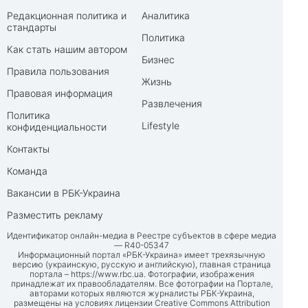
Редакционная политика и
Аналитика
стандарты
Политика
Как стать нашим автором
Бизнес
Правила пользования
Жизнь
Правовая информация
Развлечения
Политика
Lifestyle
конфиденциальности
Контакты
Команда
Вакансии в РБК-Украина
Разместить рекламу
Идентификатор онлайн-медиа в Реестре субъектов в сфере медиа
— R40-05347
Информационный портал «РБК-Украина» имеет трехязычную
версию (украинскую, русскую и английскую), главная страница
портала –
https://www.rbc.ua
. Фотографии, изображения
принадлежат их правообладателям. Все фотографии на Портале,
авторами которых являются журналисты РБК-Украина,
размещены на условиях лицензии Creative Commons Attribution