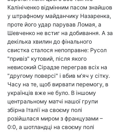
Калініченко відмінним пасом знайшов
у штрафному майданчику Назаренка,
проте його удар парував Ломая, а
Шевченко не встиг на добивання. А за
декілька хвилин до фінального
свистка сталося непоправне: Русол
"привіз" кутовий, після якого
невисокий Сірадзе переграв всіх на
"другому поверсі" і вбив м'яч у сітку.
Часу на те, щоб вирвати перемогу, в
українців вже не було. В іншому
центральному матчі нашої групи
збірна Італії на своєму полі
розійшлася миром з французами –
0:0, а шотландці на своєму полі