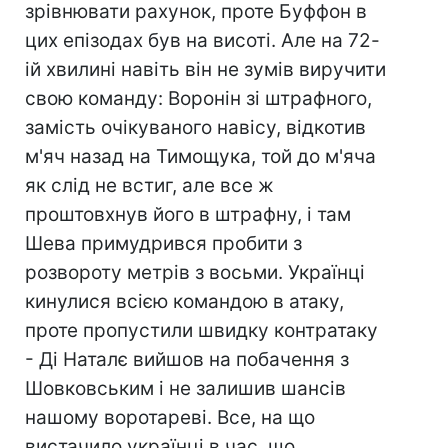
зрівнювати рахунок, проте Буффон в
цих епізодах був на висоті. Але на 72-
ій хвилині навіть він не зумів виручити
свою команду: Воронін зі штрафного,
замість очікуваного навісу, відкотив
м'яч назад на Тимощука, той до м'яча
як слід не встиг, але все ж
проштовхнув його в штрафну, і там
Шева примудрився пробити з
розвороту метрів з восьми. Українці
кинулися всією командою в атаку,
проте пропустили швидку контратаку
- Ді Наталє вийшов на побачення з
Шовковським і не залишив шансів
нашому воротареві. Все, на що
вистачило українці в час, що