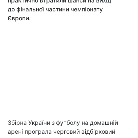
практично втратили шанси на вихід
до фінальної частини чемпіонату
Європи.
Збірна України з футболу на домашній
арені програла черговий відбірковий