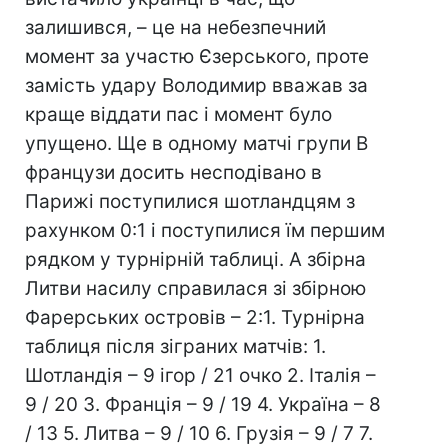
залишився, – це на небезпечний
момент за участю Єзерського, проте
замість удару Володимир вважав за
краще віддати пас і момент було
упущено. Ще в одному матчі групи В
французи досить несподівано в
Парижі поступилися шотландцям з
рахунком 0:1 і поступилися їм першим
рядком у турнірній таблиці. А збірна
Литви насилу справилася зі збірною
Фарерських островів – 2:1. Турнірна
таблиця після зіграних матчів: 1.
Шотландія – 9 ігор / 21 очко 2. Італія –
9 / 20 3. Франція – 9 / 19 4. Україна – 8
/ 13 5. Литва – 9 / 10 6. Грузія – 9 / 7 7.