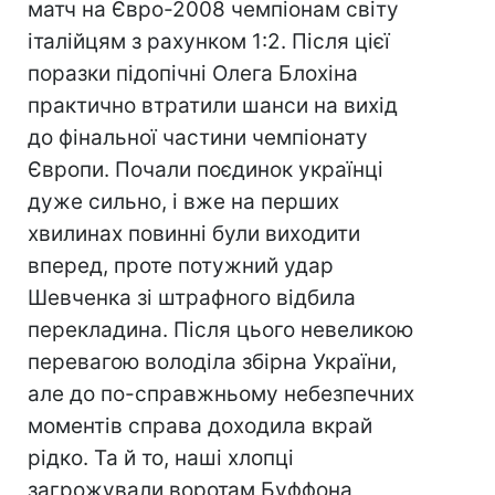
матч на Євро-2008 чемпіонам світу
італійцям з рахунком 1:2. Після цієї
поразки підопічні Олега Блохіна
практично втратили шанси на вихід
до фінальної частини чемпіонату
Європи. Почали поєдинок українці
дуже сильно, і вже на перших
хвилинах повинні були виходити
вперед, проте потужний удар
Шевченка зі штрафного відбила
перекладина. Після цього невеликою
перевагою володіла збірна України,
але до по-справжньому небезпечних
моментів справа доходила вкрай
рідко. Та й то, наші хлопці
загрожували воротам Буффона