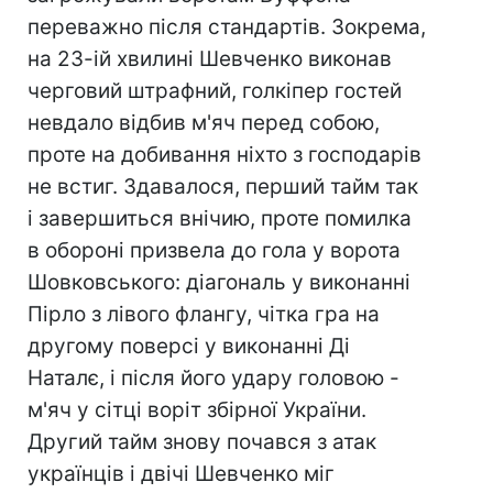
переважно після стандартів. Зокрема,
на 23-ій хвилині Шевченко виконав
черговий штрафний, голкіпер гостей
невдало відбив м'яч перед собою,
проте на добивання ніхто з господарів
не встиг. Здавалося, перший тайм так
і завершиться внічию, проте помилка
в обороні призвела до гола у ворота
Шовковського: діагональ у виконанні
Пірло з лівого флангу, чітка гра на
другому поверсі у виконанні Ді
Наталє, і після його удару головою -
м'яч у сітці воріт збірної України.
Другий тайм знову почався з атак
українців і двічі Шевченко міг