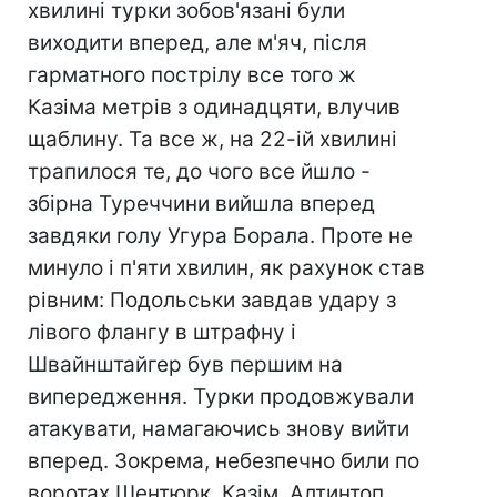
хвилині турки зобов'язані були
виходити вперед, але м'яч, після
гарматного пострілу все того ж
Казіма метрів з одинадцяти, влучив
щаблину. Та все ж, на 22-ій хвилині
трапилося те, до чого все йшло -
збірна Туреччини вийшла вперед
завдяки голу Угура Борала. Проте не
минуло і п'яти хвилин, як рахунок став
рівним: Подольськи завдав удару з
лівого флангу в штрафну і
Швайнштайгер був першим на
випередження. Турки продовжували
атакувати, намагаючись знову вийти
вперед. Зокрема, небезпечно били по
воротах Шентюрк, Казім, Алтинтоп,