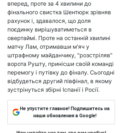
вперед, проте за 4 хвилини до
фінального свистка Шентюрк зрівняв
рахунок і, здавалося, що доля
поєдинку вирішуватиметься в
овертаймі. Проте на останній хвилині
матчу Лам, отримавши м'яч у
штрафному майданчику, "розстріляв"
ворота Рушту, принісши своїй команді
перемогу і путівку до фіналу. Сьогодні
відбудеться другий півфінал, в якому
зустрінуться збірні Іспанії і Росії.
Не упустите главное! Подпишитесь на
наши обновления в Google!
Или читайте нас там, где вам удобно!