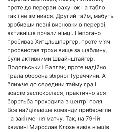
проте до перерви рахунок на табло
так і не змінився. Другий тайм, мабуть
зробивши певні висновки в перерві,
активніше почали німці. Непогано
пробивав Хитцльшпергер, проте м'яч
просвистав трохи вище за щаблину,
були активними Швайнштайгер,
Подольськи і Баллак, проте надійно
грала оборона збірної Туреччини. А
ближче до середини тайму гра і
зовсім заспокоїлася, практично вся
боротьба проходила в центрі поля.
Все найцікавіше команди приберегли
на закінчення матчу. Так, на 79-ій
хвилині Мирослав Клозе вивів німців