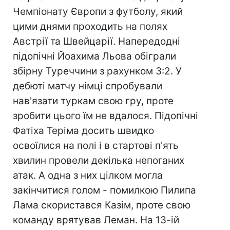
Чемпіонату Європи з футболу, який
цими днями проходить на полях
Австрії та Швейцарії. Напередодні
підопічні Йоахима Льова обіграли
збірну Туреччини з рахунком 3:2. У
дебюті матчу німці спробували
нав'язати туркам свою гру, проте
зробити цього їм не вдалося. Підопічні
Фатіха Теріма досить швидко
освоїлися на полі і в стартові п'ять
хвилин провели декілька непоганих
атак. А одна з них цілком могла
закінчитися голом - помилкою Пилипа
Лама скористався Казім, проте свою
команду врятував Леман. На 13-ій