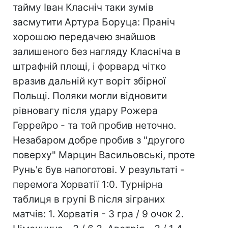
тайму Іван Класніч таки зумів
засмутити Артура Боруца: Праніч
хорошою передачею знайшов
залишеного без нагляду Класніча в
штрафній площі, і форвард чітко
вразив дальній кут воріт збірної
Польщі. Поляки могли відновити
рівновагу після удару Рожера
Геррейро - та той пробив неточно.
Незабаром добре пробив з "другого
поверху" Марцин Васильовські, проте
Рунь'є був напоготові. У результаті -
перемога Хорватії 1:0. Турнірна
таблиця в групі В після зіграних
матчів: 1. Хорватія - 3 гра / 9 очок 2.