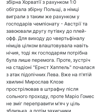
збірна Хорватії з рахунком 1:0
обіграла збірну Польщі, а німці
виграли з таким же рахунком у
господарів чемпіонату - Австрії та
завоювали другу путівку до плей-
офф. Для виходу до чвертьфіналу
німців цілком влаштовувала навіть
нічия, тоді як господарям потрібна
була лише перемога. Проте, зустріч
на стадіоні "Ернст Хаппель" почалася
з атак підопічних Лева. Вже на п'ятій
хвилині Мирослав Клозе
прострілював в штрафну після
сольного проходу, проте Маріо Гомес
не зміг переправити м'яч у ціль
зблизька, а потім захисники