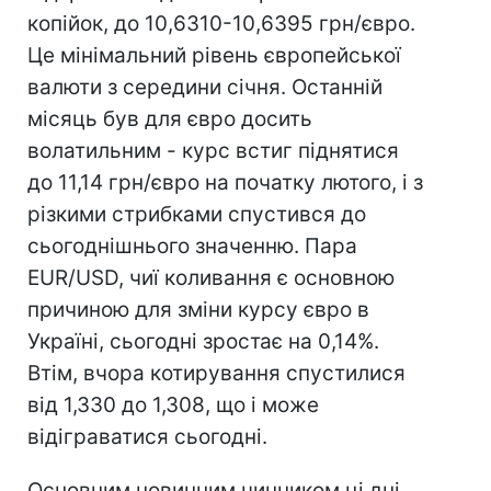
копійок, до 10,6310-10,6395 грн/євро.
Це мінімальний рівень європейської
валюти з середини січня. Останній
місяць був для євро досить
волатильним - курс встиг піднятися
до 11,14 грн/євро на початку лютого, і з
різкими стрибками спустився до
сьогоднішнього значенню. Пара
EUR/USD, чиї коливання є основною
причиною для зміни курсу євро в
Україні, сьогодні зростає на 0,14%.
Втім, вчора котирування спустилися
від 1,330 до 1,308, що і може
відіграватися сьогодні.
Основним новинним чинником ці дні