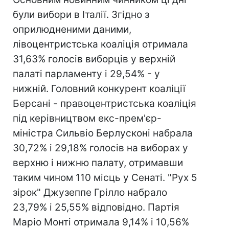
були вибори в Італії. Згідно з
оприлюдненими даними,
лівоцентристська коаліція отримала
31,63% голосів виборців у верхній
палаті парламенту і 29,54% - у
нижній. Головний конкурент коаліції
Берсані - правоцентристська коаліція
під керівництвом екс-прем'єр-
міністра Сильвіо Берлусконі набрала
30,72% і 29,18% голосів на виборах у
верхню і нижню палату, отримавши
таким чином 110 місць у Сенаті. "Рух 5
зірок" Джузеппе Грілло набрало
23,79% і 25,55% відповідно. Партія
Маріо Монті отримала 9,14% і 10,56%