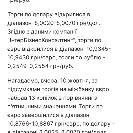
Торги по долару відкрилися в
діапазоні 8,0020-8,0070 грн/дол.
Згідно з даними компанії
"ІнтерБізнесКонсалтинг", торги по
євро відкрилися в діапазоні 10,9345-
10,9430 грн/євро, торги по рублю -
0,2549-0,2554 грн/руб.
Нагадаємо, вчора, 10 жовтня, за
підсумками торгів на міжбанку євро
набрав 13 копійок в порівнянні з
п'ятничними значеннями. Торги по
євро завершилися в діапазоні
10,8766-10,8867 грн/євро, по долару -
в діапазоні 8,0025-8,0070 грн/долл.,