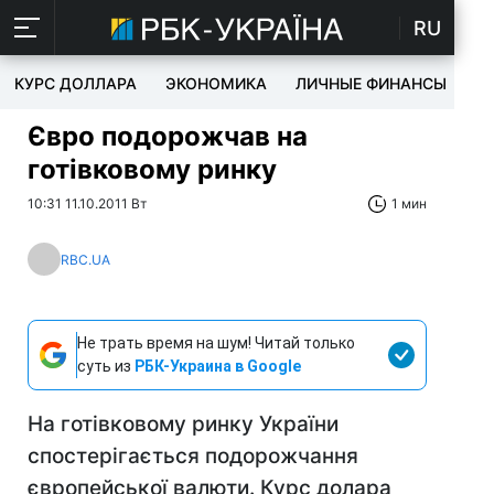
RU
КУРС ДОЛЛАРА
ЭКОНОМИКА
ЛИЧНЫЕ ФИНАНСЫ
T
Євро подорожчав на
готівковому ринку
10:31 11.10.2011 Вт
1 мин
RBC.UA
Не трать время на шум! Читай только
суть из
РБК-Украина в Google
На готівковому ринку України
спостерігається подорожчання
європейської валюти. Курс долара