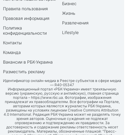
Бизнес
Правила пользования
Жизнь
Правовая информация
Развлечения
Политика
Lifestyle
конфиденциальности
Контакты
Команда
Вакансии в РБК-Украина
Разместить рекламу
Идентификатор онлайн-медиа в Реестре субъектов в сфере медиа
— R40-05347
Информационный портал «РБК-Украина» имеет трехязычную
версию (украинскую, русскую и английскую), главная страница
портала –
https://www.rbc.ua
. Фотографии, изображения
принадлежат их правообладателям. Все фотографии на Портале,
авторами которых являются журналисты РБК-Украина,
размещены на условиях лицензии Creative Commons Attribution
4.0 International. Редакция РБК-Украина может не разделять точку
зрения авторов. Оценочные суждения не подлежат
опровержению и подтверждению их правдивости. За
достоверность и содержание рекламы ответственность несет
рекламодатель. Материалы, обозначенные плашкой: "Пресс-