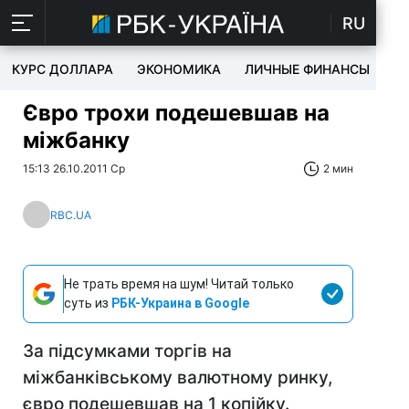
RU
КУРС ДОЛЛАРА
ЭКОНОМИКА
ЛИЧНЫЕ ФИНАНСЫ
T
Євро трохи подешевшав на
міжбанку
15:13 26.10.2011 Ср
2 мин
RBC.UA
Не трать время на шум! Читай только
суть из
РБК-Украина в Google
За підсумками торгів на
міжбанківському валютному ринку,
євро подешевшав на 1 копійку.