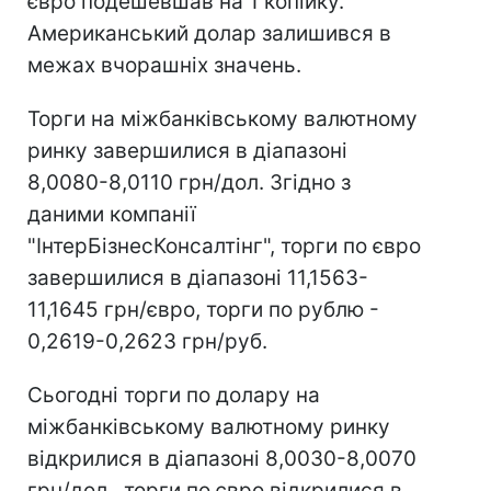
євро подешевшав на 1 копійку.
Американський долар залишився в
межах вчорашніх значень.
Торги на міжбанківському валютному
ринку завершилися в діапазоні
8,0080-8,0110 грн/дол. Згідно з
даними компанії
"ІнтерБізнесКонсалтінг", торги по євро
завершилися в діапазоні 11,1563-
11,1645 грн/євро, торги по рублю -
0,2619-0,2623 грн/руб.
Сьогодні торги по долару на
міжбанківському валютному ринку
відкрилися в діапазоні 8,0030-8,0070
грн/дол., торги по євро відкрилися в