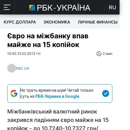
RU
КУРС ДОЛЛАРА
ЭКОНОМИКА
ЛИЧНЫЕ ФИНАНСЫ
T
Євро на міжбанку впав
майже на 15 копійок
15:40 21.02.2013 Чт
2 мин
RBC.UA
Не трать время на шум! Читай только
суть из
РБК-Украина в Google
Міжбанківський валютний ринок
закрився падінням євро майже на 15
копійок - до 10,7240-10,7327 грн/