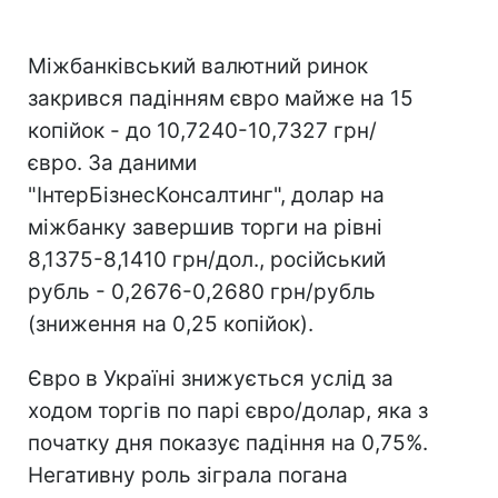
Міжбанківський валютний ринок
закрився падінням євро майже на 15
копійок - до 10,7240-10,7327 грн/
євро. За даними
"ІнтерБізнесКонсалтинг", долар на
міжбанку завершив торги на рівні
8,1375-8,1410 грн/дол., російський
рубль - 0,2676-0,2680 грн/рубль
(зниження на 0,25 копійок).
Євро в Україні знижується услід за
ходом торгів по парі євро/долар, яка з
початку дня показує падіння на 0,75%.
Негативну роль зіграла погана