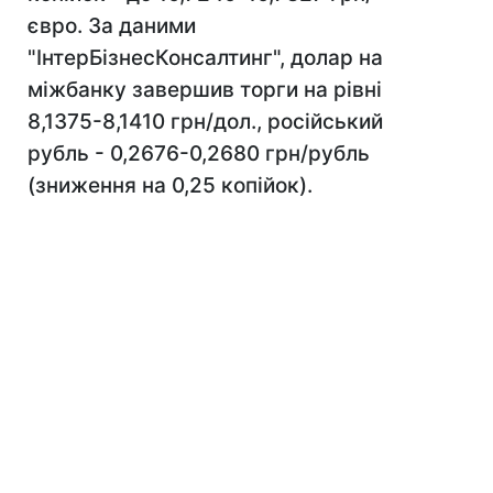
євро. За даними
"ІнтерБізнесКонсалтинг", долар на
міжбанку завершив торги на рівні
8,1375-8,1410 грн/дол., російський
рубль - 0,2676-0,2680 грн/рубль
(зниження на 0,25 копійок).