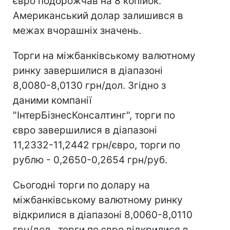
євро подорожчав на 8 копійок.
Американський долар залишився в
межах вчорашніх значень.
Торги на міжбанківському валютному
ринку завершилися в діапазоні
8,0080-8,0130 грн/дол. Згідно з
даними компанії
"ІнтерБізнесКонсалтинг", торги по
євро завершилися в діапазоні
11,2332-11,2442 грн/євро, торги по
рублю - 0,2650-0,2654 грн/руб.
Сьогодні торги по долару на
міжбанківському валютному ринку
відкрилися в діапазоні 8,0060-8,0110
грн/дол., торги по євро відкрилися в