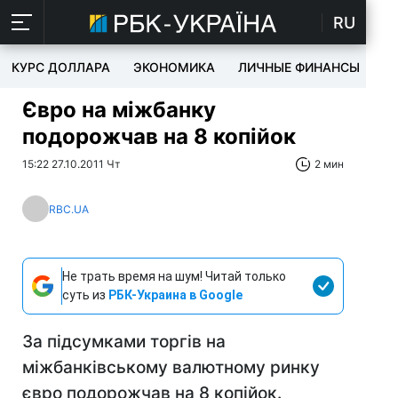
RU
КУРС ДОЛЛАРА
ЭКОНОМИКА
ЛИЧНЫЕ ФИНАНСЫ
T
Євро на міжбанку
подорожчав на 8 копійок
15:22 27.10.2011 Чт
2 мин
RBC.UA
Не трать время на шум! Читай только
суть из
РБК-Украина в Google
За підсумками торгів на
міжбанківському валютному ринку
євро подорожчав на 8 копійок.