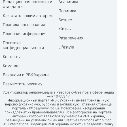
Редакционная политика и
Аналитика
стандарты
Политика
Как стать нашим автором
Бизнес
Правила пользования
Жизнь
Правовая информация
Развлечения
Политика
Lifestyle
конфиденциальности
Контакты
Команда
Вакансии в РБК-Украина
Разместить рекламу
Идентификатор онлайн-медиа в Реестре субъектов в сфере медиа
— R40-05347
Информационный портал «РБК-Украина» имеет трехязычную
версию (украинскую, русскую и английскую), главная страница
портала –
https://www.rbc.ua
. Фотографии, изображения
принадлежат их правообладателям. Все фотографии на Портале,
авторами которых являются журналисты РБК-Украина,
размещены на условиях лицензии Creative Commons Attribution
4.0 International. Редакция РБК-Украина может не разделять точку