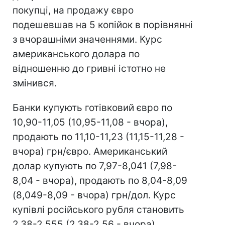
покупці, на продажу євро
подешевшав на 5 копійок в порівнянні
з вчорашніми значеннями. Курс
американського долара по
відношенню до гривні істотно не
змінився.
Банки купують готівковий євро по
10,90-11,05 (10,95-11,08 - вчора),
продають по 11,10-11,23 (11,15-11,28 -
вчора) грн/євро. Американський
долар купують по 7,97-8,041 (7,98-
8,04 - вчора), продають по 8,04-8,09
(8,049-8,09 - вчора) грн/дол. Курс
купівлі російського рубля становить
2,38-2,555 (2,38-2,56 - вчора),