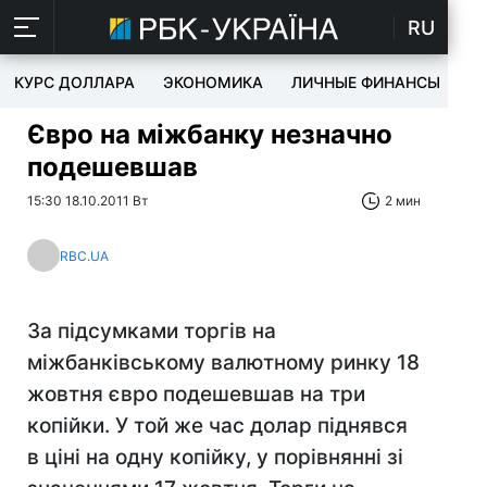
RU
КУРС ДОЛЛАРА
ЭКОНОМИКА
ЛИЧНЫЕ ФИНАНСЫ
T
Євро на міжбанку незначно
подешевшав
15:30 18.10.2011 Вт
2 мин
RBC.UA
За підсумками торгів на
міжбанківському валютному ринку 18
жовтня євро подешевшав на три
копійки. У той же час долар піднявся
в ціні на одну копійку, у порівнянні зі