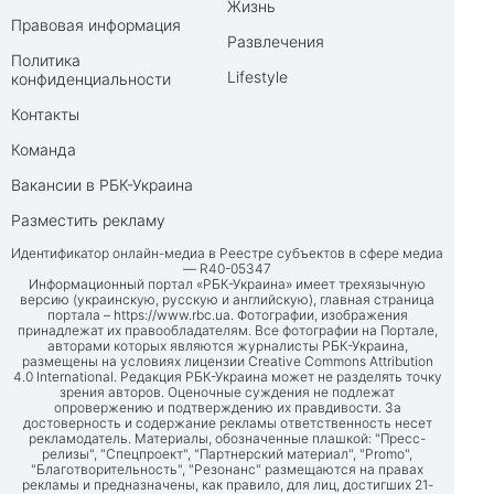
Жизнь
Правовая информация
Развлечения
Политика
Lifestyle
конфиденциальности
Контакты
Команда
Вакансии в РБК-Украина
Разместить рекламу
Идентификатор онлайн-медиа в Реестре субъектов в сфере медиа
— R40-05347
Информационный портал «РБК-Украина» имеет трехязычную
версию (украинскую, русскую и английскую), главная страница
портала –
https://www.rbc.ua
. Фотографии, изображения
принадлежат их правообладателям. Все фотографии на Портале,
авторами которых являются журналисты РБК-Украина,
размещены на условиях лицензии Creative Commons Attribution
4.0 International. Редакция РБК-Украина может не разделять точку
зрения авторов. Оценочные суждения не подлежат
опровержению и подтверждению их правдивости. За
достоверность и содержание рекламы ответственность несет
рекламодатель. Материалы, обозначенные плашкой: "Пресс-
релизы", "Спецпроект", "Партнерский материал", "Promo",
"Благотворительность", "Резонанс" размещаются на правах
рекламы и предназначены, как правило, для лиц, достигших 21-