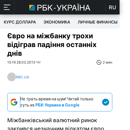
RU
КУРС ДОЛЛАРА
ЭКОНОМИКА
ЛИЧНЫЕ ФИНАНСЫ
T
Євро на міжбанку трохи
відіграв падіння останніх
днів
15:19 28.03.2013 Чт
2 мин
RBC.UA
Не трать время на шум! Читай только
суть из
РБК-Украина в Google
Міжбанківський валютний ринок
закрився незначним відкатом євро