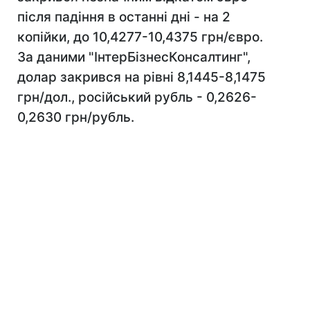
після падіння в останні дні - на 2
копійки, до 10,4277-10,4375 грн/євро.
За даними "ІнтерБізнесКонсалтинг",
долар закрився на рівні 8,1445-8,1475
грн/дол., російський рубль - 0,2626-
0,2630 грн/рубль.