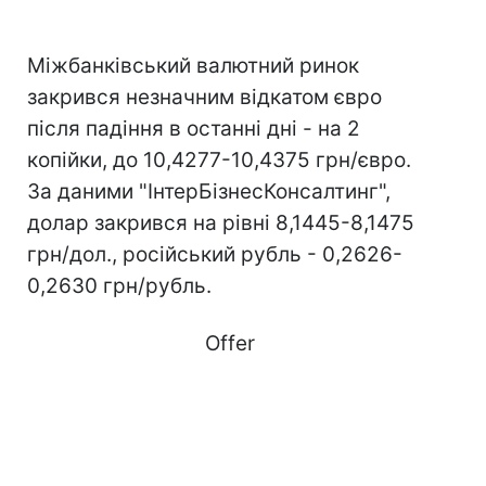
Міжбанківський валютний ринок
закрився незначним відкатом євро
після падіння в останні дні - на 2
копійки, до 10,4277-10,4375 грн/євро.
За даними "ІнтерБізнесКонсалтинг",
долар закрився на рівні 8,1445-8,1475
грн/дол., російський рубль - 0,2626-
0,2630 грн/рубль.
Offer