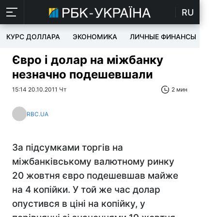
RU
КУРС ДОЛЛАРА
ЭКОНОМИКА
ЛИЧНЫЕ ФИНАНСЫ
T
Євро і долар на міжбанку
незначно подешевшали
15:14 20.10.2011 Чт
2 мин
RBC.UA
За підсумками торгів на
міжбанківському валютному ринку
20 жовтня євро подешевшав майже
на 4 копійки. У той же час долар
опустився в ціні на копійку, у