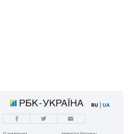
RU
|
UA
О компании
Новости Украины