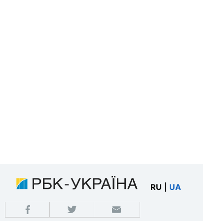
RU
|
UA