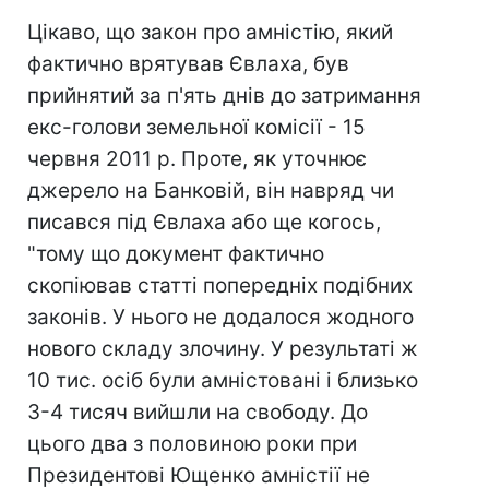
Цікаво, що закон про амністію, який
фактично врятував Євлаха, був
прийнятий за п'ять днів до затримання
екс-голови земельної комісії - 15
червня 2011 р. Проте, як уточнює
джерело на Банковій, він навряд чи
писався під Євлаха або ще когось,
"тому що документ фактично
скопіював статті попередніх подібних
законів. У нього не додалося жодного
нового складу злочину. У результаті ж
10 тис. осіб були амністовані і близько
3-4 тисяч вийшли на свободу. До
цього два з половиною роки при
Президентові Ющенко амністії не