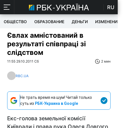
RU
ОБЩЕСТВО
ОБРАЗОВАНИЕ
ДЕНЬГИ
ИЗМЕНЕНИЯ
Євлах амністований в
результаті співпраці зі
слідством
11:55 29.10.2011 Сб
2 мин
RBC.UA
Не трать время на шум! Читай только
суть из
РБК-Украина в Google
Екс-голова земельної комісії
Київради і права рука Олеся Довгого