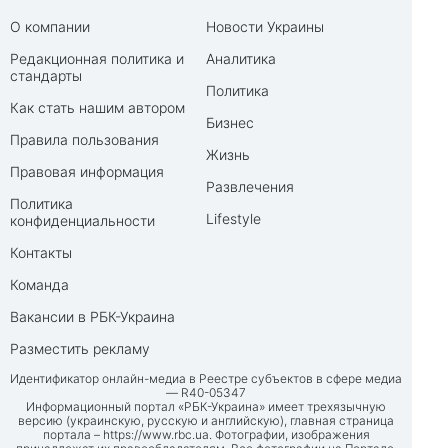
О компании
Новости Украины
Редакционная политика и
Аналитика
стандарты
Политика
Как стать нашим автором
Бизнес
Правила пользования
Жизнь
Правовая информация
Развлечения
Политика
Lifestyle
конфиденциальности
Контакты
Команда
Вакансии в РБК-Украина
Разместить рекламу
Идентификатор онлайн-медиа в Реестре субъектов в сфере медиа
— R40-05347
Информационный портал «РБК-Украина» имеет трехязычную
версию (украинскую, русскую и английскую), главная страница
портала –
https://www.rbc.ua
. Фотографии, изображения