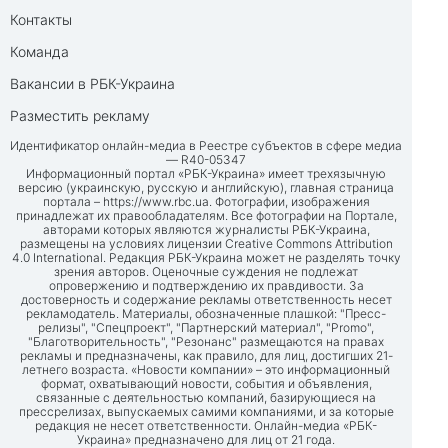
Контакты
Команда
Вакансии в РБК-Украина
Разместить рекламу
Идентификатор онлайн-медиа в Реестре субъектов в сфере медиа
— R40-05347
Информационный портал «РБК-Украина» имеет трехязычную
версию (украинскую, русскую и английскую), главная страница
портала –
https://www.rbc.ua
. Фотографии, изображения
принадлежат их правообладателям. Все фотографии на Портале,
авторами которых являются журналисты РБК-Украина,
размещены на условиях лицензии Creative Commons Attribution
4.0 International. Редакция РБК-Украина может не разделять точку
зрения авторов. Оценочные суждения не подлежат
опровержению и подтверждению их правдивости. За
достоверность и содержание рекламы ответственность несет
рекламодатель. Материалы, обозначенные плашкой: "Пресс-
релизы", "Спецпроект", "Партнерский материал", "Promo",
"Благотворительность", "Резонанс" размещаются на правах
рекламы и предназначены, как правило, для лиц, достигших 21-
летнего возраста. «Новости компании» – это информационный
формат, охватывающий новости, события и объявления,
связанные с деятельностью компаний, базирующиеся на
прессрелизах, выпускаемых самими компаниями, и за которые
редакция не несет ответственности. Онлайн-медиа «РБК-
Украина» предназначено для лиц от 21 года.