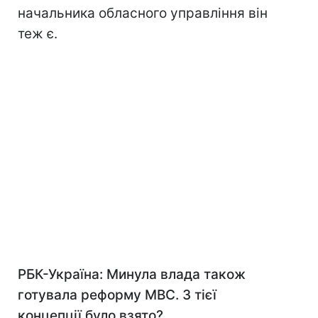
начальника обласного управління він
теж є.
РБК-Україна: Минула влада також
готувала реформу МВС. З тієї
концепції було взято?