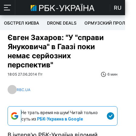
RU
ОБСТРЕЛ КИЕВА
DRONE DEALS
ОРМУЗСКИЙ ПРОЛИВ
Євген Захаров: "У "справи
Януковича" в Гаазі поки
немає серйозних
перспектив"
18:05 27.06.2014 Пт
6 мин
RBC.UA
Не трать время на шум! Читай только
суть из
РБК-Украина в Google
В інтерв'ю РБК-Україна відомий