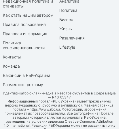
Редакционная политика и
Аналитика
стандарты
Политика
Как стать нашим автором
Бизнес
Правила пользования
Жизнь
Правовая информация
Развлечения
Политика
Lifestyle
конфиденциальности
Контакты
Команда
Вакансии в РБК-Украина
Разместить рекламу
Идентификатор онлайн-медиа в Реестре субъектов в сфере медиа
— R40-05347
Информационный портал «РБК-Украина» имеет трехязычную
версию (украинскую, русскую и английскую), главная страница
портала –
https://www.rbc.ua
. Фотографии, изображения
принадлежат их правообладателям. Все фотографии на Портале,
авторами которых являются журналисты РБК-Украина,
размещены на условиях лицензии Creative Commons Attribution
4.0 International. Редакция РБК-Украина может не разделять точку