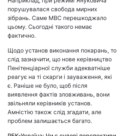
Наприклад, при режимі Януковича
порушувалася свобода мирних
зібрань. Саме МВС перешкоджало
цьому. Сьогодні такого немає
фактично.
Щодо установ виконання покарань, то
слід зазначити, що нове керівництво
Пенітенціарної служби адекватніше
реагує на ті скарги і зауваження, які
є. Раніше не було, щоб після
виявлення фактів зловживань, вони
звільняли керівників установ.
Амністію також слід згадати, але
проблем залишається багато.
РБК-Україна: Чи є судові перспективи