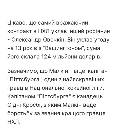
Цікаво, що самий вражаючий
контракт в НХЛ уклав інший росіянин
- Олександр Овечкін. Він уклав угоду
на 13 років з "Вашингтоном", сума
його склала 124 мільйони доларів.
Зазначимо, що Малкін - віце-капітан
"Піттсбурга", один з найяскравіших
гравців Національної хокейної ліги.
Капітаном "Піттсбурга" є канадець
Сідні Кросбі, з яким Малкін веде
боротьбу за звання кращого гравця
НХЛ.