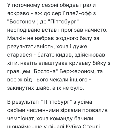
У поточному сезоні обидва грали
яскраво - аж до серії плей-офф з
"Бостоном", де "Піттсбург"
несподівано встав і програв начисто.
Малкін не набрав жодного балу за
результативність, хоча і дуже
старався - багато кидав, здійснював
хіти, навіть влаштував криваву бійку з
гравцем "Бостона" Бержероном, та
все ж від нього чекали іншого -
закинутих шайб, а їх не було.
В результаті "Піттсбург" з усіма
своїми численними зірками провалив
чемпіонат, хоча команду бачили
щонайменше у фіналі Кубка Стенлі,