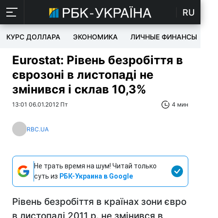
RU
КУРС ДОЛЛАРА
ЭКОНОМИКА
ЛИЧНЫЕ ФИНАНСЫ
T
Eurostat: Рівень безробіття в
єврозоні в листопаді не
змінився і склав 10,3%
13:01 06.01.2012 Пт
4 мин
RBC.UA
Не трать время на шум! Читай только
суть из
РБК-Украина в Google
Рівень безробіття в країнах зони євро
в листопаді 2011 р. не змінився в