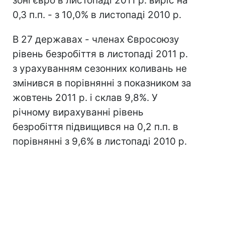
зоні євро в листопаді 2011 р. виріс на
0,3 п.п. - з 10,0% в листопаді 2010 р.
В 27 державах - членах Євросоюзу
рівень безробіття в листопаді 2011 р.
з урахуванням сезонних коливань не
змінився в порівнянні з показником за
жовтень 2011 р. і склав 9,8%. У
річному вирахуванні рівень
безробіття підвищився на 0,2 п.п. в
порівнянні з 9,6% в листопаді 2010 р.