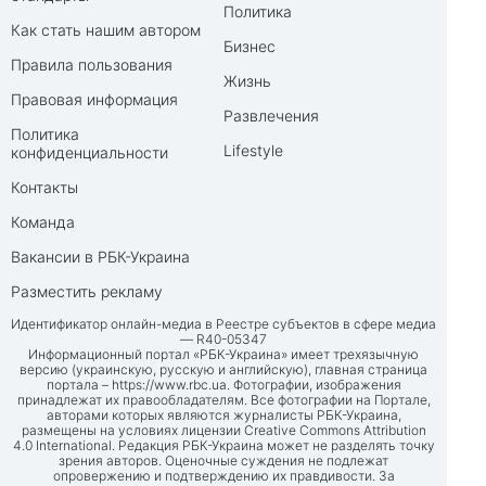
Политика
Как стать нашим автором
Бизнес
Правила пользования
Жизнь
Правовая информация
Развлечения
Политика
Lifestyle
конфиденциальности
Контакты
Команда
Вакансии в РБК-Украина
Разместить рекламу
Идентификатор онлайн-медиа в Реестре субъектов в сфере медиа
— R40-05347
Информационный портал «РБК-Украина» имеет трехязычную
версию (украинскую, русскую и английскую), главная страница
портала –
https://www.rbc.ua
. Фотографии, изображения
принадлежат их правообладателям. Все фотографии на Портале,
авторами которых являются журналисты РБК-Украина,
размещены на условиях лицензии Creative Commons Attribution
4.0 International. Редакция РБК-Украина может не разделять точку
зрения авторов. Оценочные суждения не подлежат
опровержению и подтверждению их правдивости. За