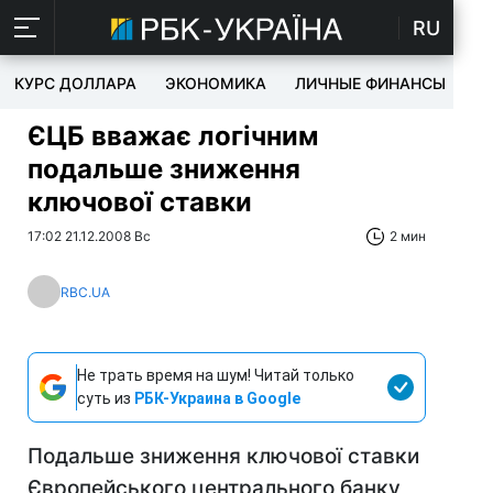
RU
КУРС ДОЛЛАРА
ЭКОНОМИКА
ЛИЧНЫЕ ФИНАНСЫ
T
ЄЦБ вважає логічним
подальше зниження
ключової ставки
17:02 21.12.2008 Вс
2 мин
RBC.UA
Не трать время на шум! Читай только
суть из
РБК-Украина в Google
Подальше зниження ключової ставки
Європейського центрального банку