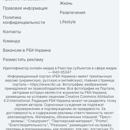
Жизнь
Правовая информация
Развлечения
Политика
Lifestyle
конфиденциальности
Контакты
Команда
Вакансии в РБК-Украина
Разместить рекламу
Идентификатор онлайн-медиа в Реестре субъектов в сфере медиа
— R40-05347
Информационный портал «РБК-Украина» имеет трехязычную
версию (украинскую, русскую и английскую), главная страница
портала –
https://www.rbc.ua
. Фотографии, изображения
принадлежат их правообладателям. Все фотографии на Портале,
авторами которых являются журналисты РБК-Украина,
размещены на условиях лицензии Creative Commons Attribution
4.0 International. Редакция РБК-Украина может не разделять точку
зрения авторов. Оценочные суждения не подлежат
опровержению и подтверждению их правдивости. За
достоверность и содержание рекламы ответственность несет
рекламодатель. Материалы, обозначенные плашкой: "Пресс-
релизы", "Спецпроект", "Партнерский материал", "Promo",
"Благотворительность", "Резонанс" размещаются на правах
рекламы и предназначены, как правило, для лиц, достигших 21-