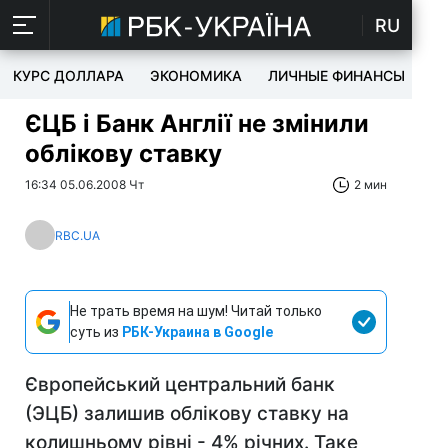
RU
КУРС ДОЛЛАРА
ЭКОНОМИКА
ЛИЧНЫЕ ФИНАНСЫ
T
ЄЦБ і Банк Англії не змінили
облікову ставку
16:34 05.06.2008 Чт
2 мин
RBC.UA
Не трать время на шум! Читай только
суть из
РБК-Украина в Google
Європейський центральний банк
(ЭЦБ) залишив облікову ставку на
колишньому рівні - 4% річних. Таке