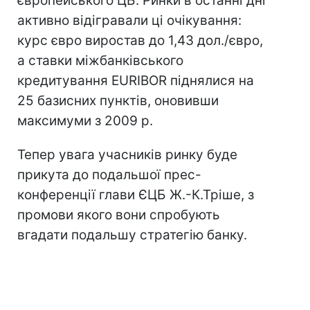
європейського ЦБ. Ринки в останні дні
активно відігравали ці очікування:
курс євро виростав до 1,43 дол./євро,
а ставки міжбанківського
кредитування EURIBOR піднялися на
25 базисних пунктів, оновивши
максимуми з 2009 р.
Тепер увага учасників ринку буде
прикута до подальшої прес-
конференції глави ЄЦБ Ж.-К.Тріше, з
промови якого вони спробують
вгадати подальшу стратегію банку.