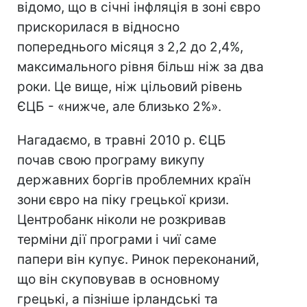
відомо, що в січні інфляція в зоні євро
прискорилася в відносно
попереднього місяця з 2,2 до 2,4%,
максимального рівня більш ніж за два
роки. Це вище, ніж цільовий рівень
ЄЦБ - «нижче, але близько 2%».
Нагадаємо, в травні 2010 р. ЄЦБ
почав свою програму викупу
державних боргів проблемних країн
зони євро на піку грецької кризи.
Центробанк ніколи не розкривав
терміни дії програми і чиї саме
папери він купує. Ринок переконаний,
що він скуповував в основному
грецькі, а пізніше ірландські та