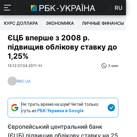
RU
КУРС ДОЛЛАРА
ЭКОНОМИКА
ЛИЧНЫЕ ФИНАНСЫ
T
ЄЦБ вперше з 2008 р.
підвищив облікову ставку до
1,25%
15:12 07.04.2011 Чт
3 мин
RBC.UA
Не трать время на шум! Читай только
суть из
РБК-Украина в Google
Європейський центральний банк
(ЄЦБ) підвищив облікову ставку на 25