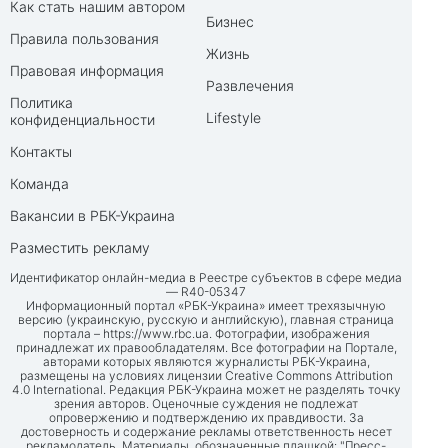
Как стать нашим автором
Бизнес
Правила пользования
Жизнь
Правовая информация
Развлечения
Политика
Lifestyle
конфиденциальности
Контакты
Команда
Вакансии в РБК-Украина
Разместить рекламу
Идентификатор онлайн-медиа в Реестре субъектов в сфере медиа
— R40-05347
Информационный портал «РБК-Украина» имеет трехязычную
версию (украинскую, русскую и английскую), главная страница
портала –
https://www.rbc.ua
. Фотографии, изображения
принадлежат их правообладателям. Все фотографии на Портале,
авторами которых являются журналисты РБК-Украина,
размещены на условиях лицензии Creative Commons Attribution
4.0 International. Редакция РБК-Украина может не разделять точку
зрения авторов. Оценочные суждения не подлежат
опровержению и подтверждению их правдивости. За
достоверность и содержание рекламы ответственность несет
рекламодатель. Материалы, обозначенные плашкой: "Пресс-