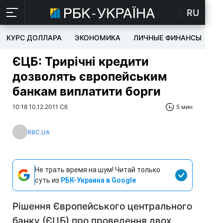
RU
КУРС ДОЛЛАРА
ЭКОНОМИКА
ЛИЧНЫЕ ФИНАНСЫ
T
ЄЦБ: Трирічні кредити
дозволять європейським
банкам виплатити борги
10:18 10.12.2011 Сб
5 мин
RBC.UA
Не трать время на шум! Читай только
суть из
РБК-Украина в Google
Рішення Європейського центрального
банку (ЄЦБ) про проведення двох