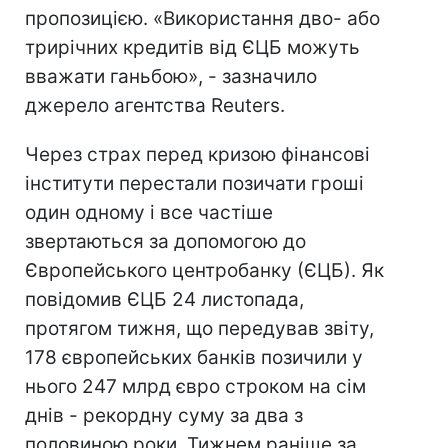
пропозицією. «Використання дво- або
трирічних кредитів від ЄЦБ можуть
вважати ганьбою», - зазначило
джерело агентства Reuters.
Через страх перед кризою фінансові
інститути перестали позичати гроші
один одному і все частіше
звертаються за допомогою до
Європейського центробанку (ЄЦБ). Як
повідомив ЄЦБ 24 листопада,
протягом тижня, що передував звіту,
178 європейських банків позичили у
нього 247 млрд євро строком на сім
днів - рекордну суму за два з
половиною роки. Тижнем раніше за