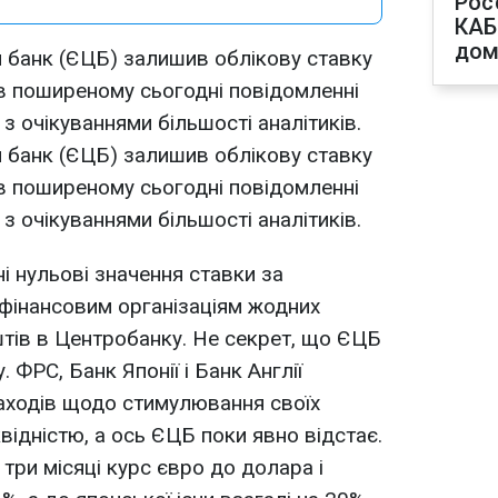
Рос
КАБ
дом
 банк (ЄЦБ) залишив облікову ставку
 в поширеному сьогодні повідомленні
 з очікуваннями більшості аналітиків.
 банк (ЄЦБ) залишив облікову ставку
 в поширеному сьогодні повідомленні
 з очікуваннями більшості аналітиків.
і нульові значення ставки за
 фінансовим організаціям жодних
штів в Центробанку. Не секрет, що ЄЦБ
 ФРС, Банк Японії і Банк Англії
аходів щодо стимулювання своїх
квідністю, а ось ЄЦБ поки явно відстає.
 три місяці курс євро до долара і