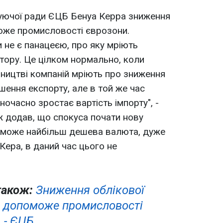
руючої ради ЄЦБ Бенуа Керра зниження
оже промисловості єврозони.
 не є панацеєю, про яку мріють
тору. Це цілком нормально, коли
бництві компаній мріють про зниження
шення експорту, але в той же час
ночасно зростає вартість імпорту", -
ож додав, що спокуса почати нову
ереможе найбільш дешева валюта, дуже
Кера, в даний час цього не
також:
Зниження облікової
е допоможе промисловості
 - ЄЦБ