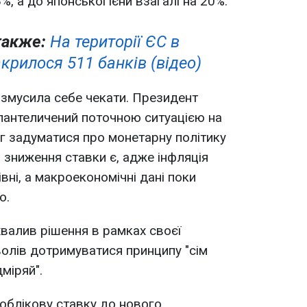
%, а до японської ієни взагалі на 20%.
также:
На території ЄС в
акрилося 511 банків (відео)
 змусила себе чекати. Президент
пантеличений поточною ситуацією на
ег задуматися про монетарну політику
зниження ставки є, адже інфляція
вні, а макроекономічні дані поки
о.
валив рішення в рамках своєї
волів дотримуватися принципу "сім
дміряй".
облікову ставку до нового