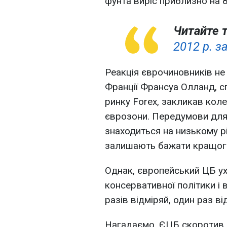
фунта виріс приблизно на 8
Читайте 
2012 р. з
Реакція єврочиновників не
Франції Франсуа Олланд, с
ринку Forex, закликав кол
єврозони. Передумови для 
знаходиться на низькому рі
залишають бажати кращог
Однак, європейський ЦБ ух
консервативної політики і 
разів відміряй, один раз ві
Нагадаємо, ЄЦБ скоротив 