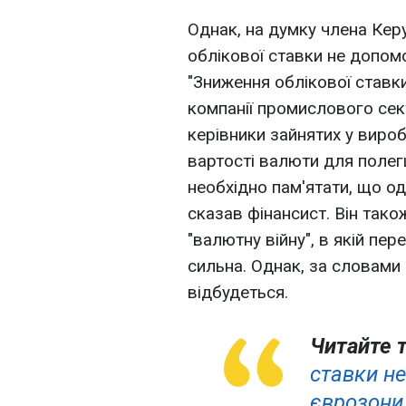
Однак, на думку члена Ке
облікової ставки не допом
"Зниження облікової ставки
компанії промислового сек
керівники зайнятих у виро
вартості валюти для полег
необхідно пам'ятати, що од
сказав фінансист. Він так
"валютну війну", в якій п
сильна. Однак, за словами 
відбудеться.
Читайте 
ставки н
єврозони,