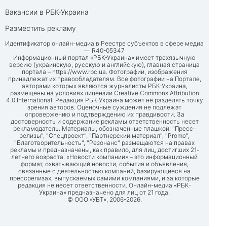
Вакансии в РБК-Украина
Разместить рекламу
Идентификатор онлайн-медиа в Реестре субъектов в сфере медиа
— R40-05347
Информационный портал «РБК-Украина» имеет трехязычную
версию (украинскую, русскую и английскую), главная страница
портала –
https://www.rbc.ua
. Фотографии, изображения
принадлежат их правообладателям. Все фотографии на Портале,
авторами которых являются журналисты РБК-Украина,
размещены на условиях лицензии Creative Commons Attribution
4.0 International. Редакция РБК-Украина может не разделять точку
зрения авторов. Оценочные суждения не подлежат
опровержению и подтверждению их правдивости. За
достоверность и содержание рекламы ответственность несет
рекламодатель. Материалы, обозначенные плашкой: "Пресс-
релизы", "Спецпроект", "Партнерский материал", "Promo",
"Благотворительность", "Резонанс" размещаются на правах
рекламы и предназначены, как правило, для лиц, достигших 21-
летнего возраста. «Новости компании» – это информационный
формат, охватывающий новости, события и объявления,
связанные с деятельностью компаний, базирующиеся на
прессрелизах, выпускаемых самими компаниями, и за которые
редакция не несет ответственности. Онлайн-медиа «РБК-
Украина» предназначено для лиц от 21 года.
© ООО «УБТ», 2006-2026.