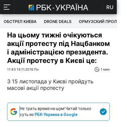
RU
ОБСТРЕЛ КИЕВА
DRONE DEALS
ОРМУЗСКИЙ ПРОЛИВ
На цьому тижні очікуються
акції протесту під Нацбанком
і адміністрацією президента.
Акції протесту в Києві це:
11:43 14.11.2016 Пн
1 мин
З 15 листопада у Києві пройдуть
масові акції протесту
Не трать время на шум! Читай только
суть из
РБК-Украина в Google