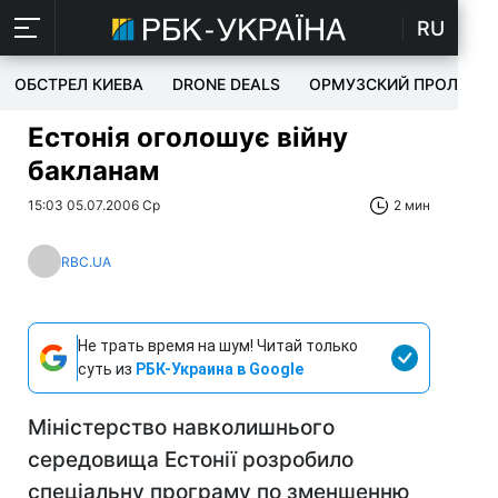
RU
ОБСТРЕЛ КИЕВА
DRONE DEALS
ОРМУЗСКИЙ ПРОЛИВ
Естонія оголошує війну
бакланам
15:03 05.07.2006 Ср
2 мин
RBC.UA
Не трать время на шум! Читай только
суть из
РБК-Украина в Google
Міністерство навколишнього
середовища Естонії розробило
спеціальну програму по зменшенню