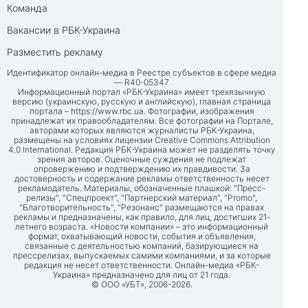
Команда
Вакансии в РБК-Украина
Разместить рекламу
Идентификатор онлайн-медиа в Реестре субъектов в сфере медиа
— R40-05347
Информационный портал «РБК-Украина» имеет трехязычную
версию (украинскую, русскую и английскую), главная страница
портала –
https://www.rbc.ua
. Фотографии, изображения
принадлежат их правообладателям. Все фотографии на Портале,
авторами которых являются журналисты РБК-Украина,
размещены на условиях лицензии Creative Commons Attribution
4.0 International. Редакция РБК-Украина может не разделять точку
зрения авторов. Оценочные суждения не подлежат
опровержению и подтверждению их правдивости. За
достоверность и содержание рекламы ответственность несет
рекламодатель. Материалы, обозначенные плашкой: "Пресс-
релизы", "Спецпроект", "Партнерский материал", "Promo",
"Благотворительность", "Резонанс" размещаются на правах
рекламы и предназначены, как правило, для лиц, достигших 21-
летнего возраста. «Новости компании» – это информационный
формат, охватывающий новости, события и объявления,
связанные с деятельностью компаний, базирующиеся на
прессрелизах, выпускаемых самими компаниями, и за которые
редакция не несет ответственности. Онлайн-медиа «РБК-
Украина» предназначено для лиц от 21 года.
© ООО «УБТ», 2006-2026.