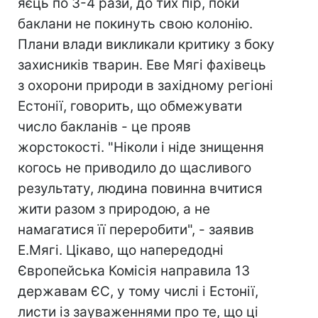
яєць по 3-4 рази, до тих пір, поки
баклани не покинуть свою колонію.
Плани влади викликали критику з боку
захисників тварин. Еве Мягі фахівець
з охорони природи в західному регіоні
Естонії, говорить, що обмежувати
число бакланів - це прояв
жорстокості. "Ніколи і ніде знищення
когось не приводило до щасливого
результату, людина повинна вчитися
жити разом з природою, а не
намагатися її переробити", - заявив
Е.Мягі. Цікаво, що напередодні
Європейська Комісія направила 13
державам ЄС, у тому числі і Естонії,
листи із зауваженнями про те, що ці