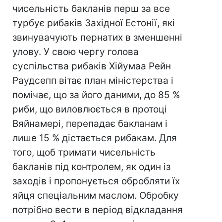
чисельність бакланів перш за все
турбує рибаків Західної Естонії, які
звинувачують пернатих в зменшенні
улову. У свою чергу голова
суспільства рибаків Хійумаа Рейн
Раудсепп вітає план міністерства і
помічає, що за його даними, до 85 %
риби, що виловлюється в протоці
Вяйнамері, перепадає бакланам і
лише 15 % дістається рибакам. Для
того, щоб тримати чисельність
бакланів під контролем, як один із
заходів і пропонується обробляти їх
яйця спеціальним маслом. Обробку
потрібно вести в період відкладання