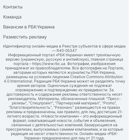
Контакты
Команда
Вакансии в РБК-Украина
Разместить рекламу
Идентификатор онлайн-медиа в Реестре субъектов в сфере медиа
— R40-05347
Информационный портал «РБК-Украина» имеет трехязычную
версию (украинскую, русскую и английскую), главная страница
портала –
https://www.rbc.ua
. Фотографии, изображения
принадлежат их правообладателям. Все фотографии на Портале,
авторами которых являются журналисты РБК-Украина,
размещены на условиях лицензии Creative Commons Attribution
4.0 International. Редакция РБК-Украина может не разделять точку
зрения авторов. Оценочные суждения не подлежат
опровержению и подтверждению их правдивости. За
достоверность и содержание рекламы ответственность несет
рекламодатель. Материалы, обозначенные плашкой: "Пресс-
релизы", "Спецпроект", "Партнерский материал", "Promo",
"Благотворительность", "Резонанс" размещаются на правах
рекламы и предназначены, как правило, для лиц, достигших 21-
летнего возраста. «Новости компании» – это информационный
формат, охватывающий новости, события и объявления,
связанные с деятельностью компаний, базирующиеся на
прессрелизах, выпускаемых самими компаниями, и за которые
редакция не несет ответственности. Онлайн-медиа «РБК-
Украина» предназначено для лиц от 21 года.