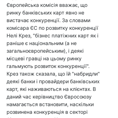
Європейська комісія вважає, що
ринку банківських карт явно не
вистачає конкуренції. За словами
комісара ЄС по розвитку конкуренції
Нелі Крез, "бізнес платіжних карт як і
раніше є національним (а не
загальноєвропейським), і деякі
місцеві гравці на цьому ринку
гальмують розвиток конкуренції".
Крез також сказала, що їй "набридли"
деякі банки і провайдери банківських
карт, які наживаються на клієнтах. В
даний час керівництво Євросоюзу
намагається встановити, наскільки
розвинена конкуренція в секторі