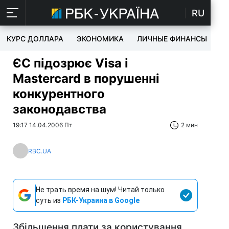
RU
КУРС ДОЛЛАРА
ЭКОНОМИКА
ЛИЧНЫЕ ФИНАНСЫ
T
ЄС підозрює Visa і
Mastercard в порушенні
конкурентного
законодавства
19:17 14.04.2006 Пт
2 мин
RBC.UA
Не трать время на шум! Читай только
суть из
РБК-Украина в Google
Збільшення плати за користування