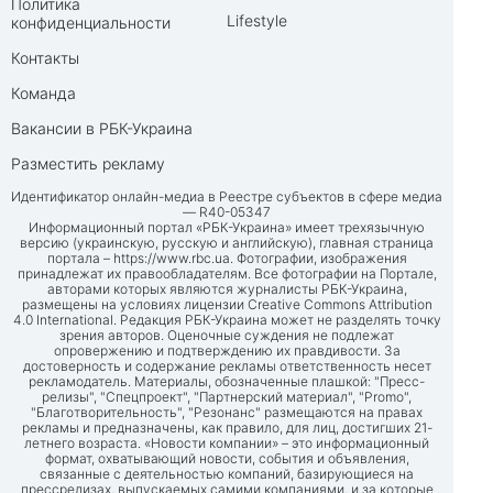
Политика
Lifestyle
конфиденциальности
Контакты
Команда
Вакансии в РБК-Украина
Разместить рекламу
Идентификатор онлайн-медиа в Реестре субъектов в сфере медиа
— R40-05347
Информационный портал «РБК-Украина» имеет трехязычную
версию (украинскую, русскую и английскую), главная страница
портала –
https://www.rbc.ua
. Фотографии, изображения
принадлежат их правообладателям. Все фотографии на Портале,
авторами которых являются журналисты РБК-Украина,
размещены на условиях лицензии Creative Commons Attribution
4.0 International. Редакция РБК-Украина может не разделять точку
зрения авторов. Оценочные суждения не подлежат
опровержению и подтверждению их правдивости. За
достоверность и содержание рекламы ответственность несет
рекламодатель. Материалы, обозначенные плашкой: "Пресс-
релизы", "Спецпроект", "Партнерский материал", "Promo",
"Благотворительность", "Резонанс" размещаются на правах
рекламы и предназначены, как правило, для лиц, достигших 21-
летнего возраста. «Новости компании» – это информационный
формат, охватывающий новости, события и объявления,
связанные с деятельностью компаний, базирующиеся на
прессрелизах, выпускаемых самими компаниями, и за которые