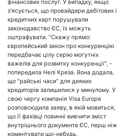
фінансових послуг. У випадку, якщо
з'ясується, що провайдери дебітових і
кредитних карт порушували
законодавство ЄС, їх можуть
оштрафувати. "Скажу прямо:
європейський закон про конкуренцію
передбачає цілу серію могутніх
важелів для розвитку конкуренції", -
попередила Нелі Креза. Вона додала,
що "райські часи" для деяких
кредиторів залишилися у минулому. У
свою чергу компанія Visa Europe
розповсюдила заяву, в якій мовиться,
що її фахівці повинні вивчити зміст
внутрішнього документа ЄС, перш ніж
коментувати що-небудь.