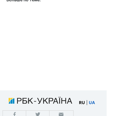
RU
|
UA