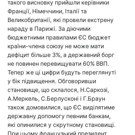
такого висновку прийшли керівники
Франції, Німеччини, Італії та
Великобританії, які провели екстрену
нараду в Парижі. За діючими
бюджетними правилами ЄС бюджет
країни-члена союзу не може мати
дефіцит більше 3%, а державний борг
не повинен перевищувати 60% ВВП.
Тепер же ці цифри будуть переглянуті
у бік підвищення. Обговоривши
становище, що склалося, Н.Саркозі,
А.Меркель, С.Берлусконі і Г.Браун
також домовилися, що ЄС виділятиме
державну допомогу певним банкам,
які опинилися у скрутному становищі.
При цьому французький президент