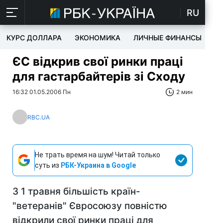
RU
КУРС ДОЛЛАРА
ЭКОНОМИКА
ЛИЧНЫЕ ФИНАНСЫ
T
ЄС відкрив свої ринки праці
для гастарбайтерів зі Сходу
16:32 01.05.2006 Пн
2 мин
RBC.UA
Не трать время на шум! Читай только
суть из
РБК-Украина в Google
З 1 травня більшість країн-
"ветеранів" Євросоюзу повністю
відкрили свої ринки праці для