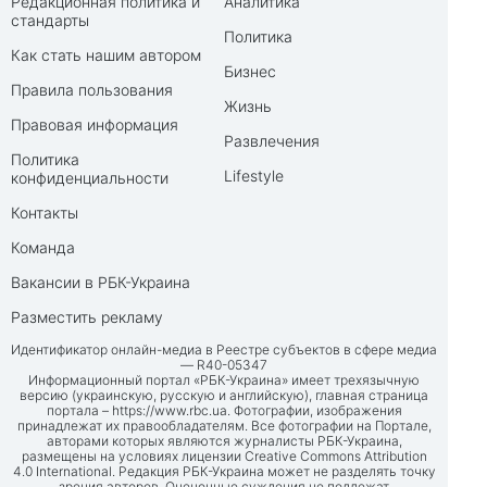
Редакционная политика и
Аналитика
стандарты
Политика
Как стать нашим автором
Бизнес
Правила пользования
Жизнь
Правовая информация
Развлечения
Политика
Lifestyle
конфиденциальности
Контакты
Команда
Вакансии в РБК-Украина
Разместить рекламу
Идентификатор онлайн-медиа в Реестре субъектов в сфере медиа
— R40-05347
Информационный портал «РБК-Украина» имеет трехязычную
версию (украинскую, русскую и английскую), главная страница
портала –
https://www.rbc.ua
. Фотографии, изображения
принадлежат их правообладателям. Все фотографии на Портале,
авторами которых являются журналисты РБК-Украина,
размещены на условиях лицензии Creative Commons Attribution
4.0 International. Редакция РБК-Украина может не разделять точку
зрения авторов. Оценочные суждения не подлежат