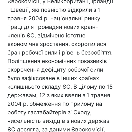
Єврокомісії, у Великобританії, Ірландії
і Швеції, які повністю відкрили з 1
травня 2004 р. національні ринку
праці для громадян нових країн-
членів ЄС, відмічено істотне
економічне зростання, скоротилися
брак робочої сили і рівень безробіття.
Поліпшення економічних показників і
скорочення дефіциту робочої сили
було зафіксоване в інших країнах
колишнього складу ЄС. В цілому по 15
державам, 12 з яких ввели з 1 травня
2004 р. обмеження по прийому на
роботу гастабайтерів зі Сходу,
чисельність вихідців з нових держав
ЄС досягла, за даними Єврокомісії,