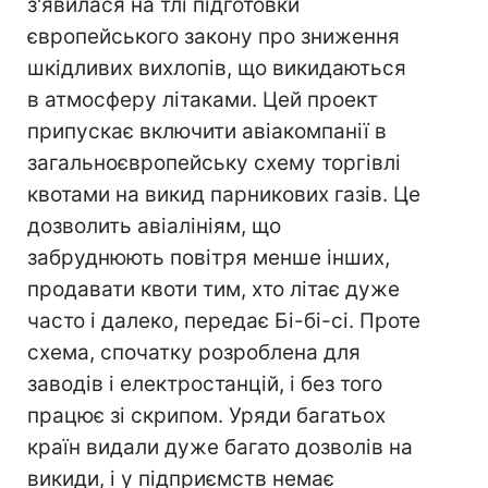
з'явилася на тлі підготовки
європейського закону про зниження
шкідливих вихлопів, що викидаються
в атмосферу літаками. Цей проект
припускає включити авіакомпанії в
загальноєвропейську схему торгівлі
квотами на викид парникових газів. Це
дозволить авіалініям, що
забруднюють повітря менше інших,
продавати квоти тим, хто літає дуже
часто і далеко, передає Бі-бі-сі. Проте
схема, спочатку розроблена для
заводів і електростанцій, і без того
працює зі скрипом. Уряди багатьох
країн видали дуже багато дозволів на
викиди, і у підприємств немає