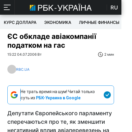
RU
КУРС ДОЛЛАРА
ЭКОНОМИКА
ЛИЧНЫЕ ФИНАНСЫ
T
ЄС обкладе авіакомпанії
податком на гас
15:22 04.07.2006 Вт
2 мин
RBC.UA
Не трать время на шум! Читай только
суть из
РБК-Украина в Google
Депутати Європейського парламенту
сперечаються про те, як зменшити
негативний вплив авіаперевезень на