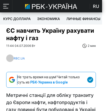
RU
КУРС ДОЛЛАРА
ЭКОНОМИКА
ЛИЧНЫЕ ФИНАНСЫ
T
ЄС навчить Україну рахувати
нафту і газ
11:44 04.07.2006 Вт
2 мин
RBC.UA
Не трать время на шум! Читай только
суть из
РБК-Украина в Google
Метричні станції для обліку транзиту
до Європи нафти, нафтопродуктів і
газу повинні бути побудовані в Україні