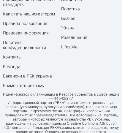
стандарты
Политика
Как стать нашим автором
Бизнес
Правила пользования
Жизнь
Правовая информация
Развлечения
Политика
Lifestyle
конфиденциальности
Контакты
Команда
Вакансии в РБК-Украина
Разместить рекламу
Идентификатор онлайн-медиа в Реестре субъектов в сфере медиа
— R40-05347
Информационный портал «РБК-Украина» имеет трехязычную
версию (украинскую, русскую и английскую), главная страница
портала –
https://www.rbc.ua
. Фотографии, изображения
принадлежат их правообладателям. Все фотографии на Портале,
авторами которых являются журналисты РБК-Украина,
размещены на условиях лицензии Creative Commons Attribution
4.0 International. Редакция РБК-Украина может не разделять точку
зрения авторов. Оценочные суждения не подлежат