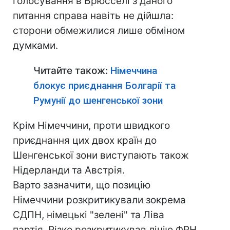
голосування в Брюсселі з даного
питання справа навіть не дійшла:
сторони обмежилися лише обміном
думками.
Читайте також:
Німеччина
блокує приєднання Болгарії та
Румунії до шенгенської зони
Крім Німеччини, проти швидкого
приєднання цих двох країн до
Шенгенської зони виступають також
Нідерланди та Австрія.
Варто зазначити, що позицію
Німеччини розкритикували зокрема
СДПН, німецькі "зелені" та Ліва
партія. Різко розкритикував лінію ФРН