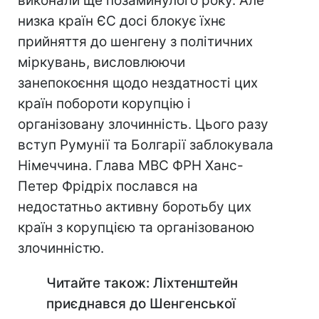
виконали ще позаминулого року. Але
низка країн ЄС досі блокує їхнє
прийняття до шенгену з політичних
міркувань, висловлюючи
занепокоєння щодо нездатності цих
країн побороти корупцію і
організовану злочинність. Цього разу
вступ Румунії та Болгарії заблокувала
Німеччина. Глава МВС ФРН Ханс-
Петер Фрідріх послався на
недостатньо активну боротьбу цих
країн з корупцією та організованою
злочинністю.
Читайте також: Ліхтенштейн
приєднався до Шенгенської