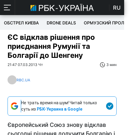
RU
ОБСТРЕЛ КИЕВА
DRONE DEALS
ОРМУЗСКИЙ ПРОЛИВ
ЄС відклав рішення про
приєднання Румунії та
Болгарії до Шенгену
21:47 07.03.2013 Чт
3 мин
RBC.UA
Не трать время на шум! Читай только
суть из
РБК-Украина в Google
Європейський Союз знову відклав
сьогодні рішення долучити Болгарію і