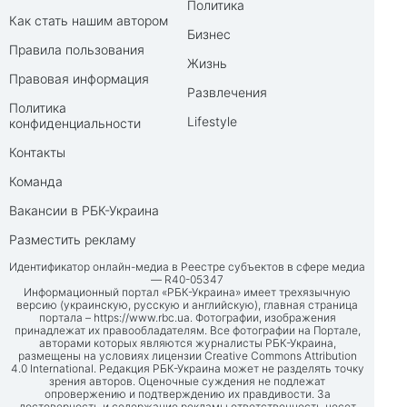
Политика
Как стать нашим автором
Бизнес
Правила пользования
Жизнь
Правовая информация
Развлечения
Политика
Lifestyle
конфиденциальности
Контакты
Команда
Вакансии в РБК-Украина
Разместить рекламу
Идентификатор онлайн-медиа в Реестре субъектов в сфере медиа
— R40-05347
Информационный портал «РБК-Украина» имеет трехязычную
версию (украинскую, русскую и английскую), главная страница
портала –
https://www.rbc.ua
. Фотографии, изображения
принадлежат их правообладателям. Все фотографии на Портале,
авторами которых являются журналисты РБК-Украина,
размещены на условиях лицензии Creative Commons Attribution
4.0 International. Редакция РБК-Украина может не разделять точку
зрения авторов. Оценочные суждения не подлежат
опровержению и подтверждению их правдивости. За
достоверность и содержание рекламы ответственность несет