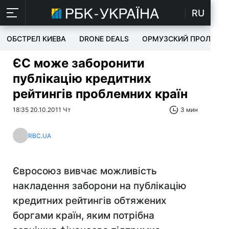
RU
ОБСТРЕЛ КИЕВА
DRONE DEALS
ОРМУЗСКИЙ ПРОЛИВ
ЄС може заборонити
публікацію кредитних
рейтингів проблемних країн
18:35 20.10.2011 Чт
3 мин
RBC.UA
Євросоюз вивчає можливість
накладення заборони на публікацію
кредитних рейтингів обтяжених
боргами країн, яким потрібна